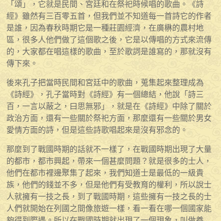
「頌」，它就是民間、宮廷和在祭祀時候唱的歌曲。《詩
經》雖然有三百零五首，但我們並不知道每一首詩它的作者
是誰，因為春秋時期它是一種莊園經濟，在廣楙的農村地
區，很多人他們做了這個歌之後，它是以傳唱的方式來流傳
的，大家都在唱這樣的歌曲，至於歌詞是誰寫的，那就沒有
傳下來。
後來孔子把當時民間和宮廷中的歌曲，蒐集起來整理成為
《詩經》，孔子當時對《詩經》有一個總結，他說「詩三
百，一言以蔽之，曰思無邪」，就是在《詩經》中除了關於
政治方面，還有一些關於祭祀方面，那麼還有一些關於男女
愛情方面的詩，但是這些詩歌唱起來是沒有邪念的。
那麼到了戰國時期的話就不一樣了，在戰國時期出現了大量
的都市，都市興起，帶來一個甚麼問題？就是很多的士人，
他們在都市裡邊聚集了起來，我們知道士是最低的一級貴
族，他們的錢並不多，但是他們有受教育的權利，所以說士
人就擁有一技之長，到了戰國時期，這些擁有一技之長的士
人們就開始在列國之間像旅遊一樣，看一看在哪一個國家能
夠得到際遇。所以在戰國時期就出現了一個現象，叫做養