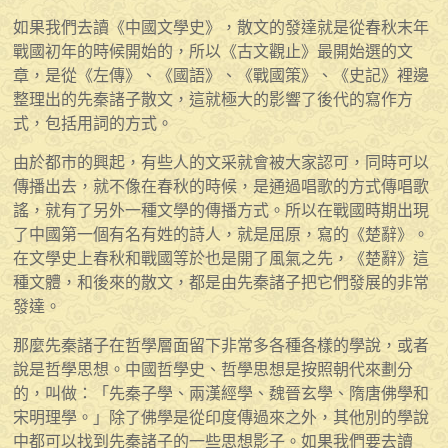
如果我們去讀《中國文學史》，散文的發達就是從春秋末年
戰國初年的時候開始的，所以《古文觀止》最開始選的文
章，是從《左傳》、《國語》、《戰國策》、《史記》裡邊
整理出的先秦諸子散文，這就極大的影響了後代的寫作方
式，包括用詞的方式。
由於都市的興起，有些人的文采就會被大家認可，同時可以
傳播出去，就不像在春秋的時候，是通過唱歌的方式傳唱歌
謠，就有了另外一種文學的傳播方式。所以在戰國時期出現
了中國第一個有名有姓的詩人，就是屈原，寫的《楚辭》。
在文學史上春秋和戰國等於也是開了風氣之先，《楚辭》這
種文體，和後來的散文，都是由先秦諸子把它們發展的非常
發達。
那麼先秦諸子在哲學層面留下非常多各種各樣的學說，或者
說是哲學思想。中國哲學史、哲學思想是按照朝代來劃分
的，叫做：「先秦子學、兩漢經學、魏晉玄學、隋唐佛學和
宋明理學。」除了佛學是從印度傳過來之外，其他別的學說
中都可以找到先秦諸子的一些思想影子。如果我們要去讀