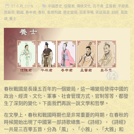
27 6 月, 2018
中國歷史
,
信陵君
,
傳統文化
,
呂不韋
,
孟嘗君
,
平原君
,
思無邪
,
戰國
,
春申君
,
春秋
,
東周列國
,
歷史變局
,
百家爭鳴
,
笑談風雲
,
詩經
,
風雅
頌
,
養士
春秋戰國是長達五百年的一個變局，這一場變局使得中國的
政治、經濟、文化、軍事、社會管理方式、官制等等，都發
生了深刻的變化。下面我們再說一說文學和哲學。
在文學上，春秋和戰國時期也是非常重要的時期，在春秋的
時候開始出現了中國第一部詩歌總集－《詩經》，《詩經》
一共是三百零五首，分為「風」、「小雅」、「大雅」和