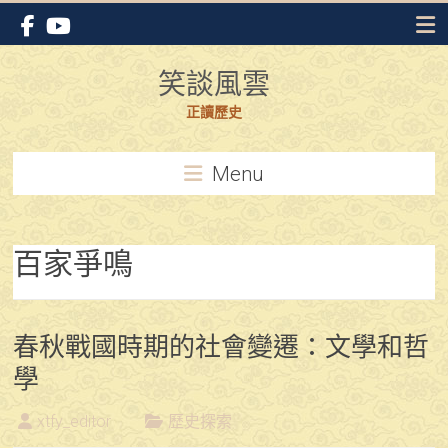
Skip
to
content
笑談風雲
正讀歷史
Menu
百家爭鳴
春秋戰國時期的社會變遷：文學和哲
學
xtfy_editor
歷史探索