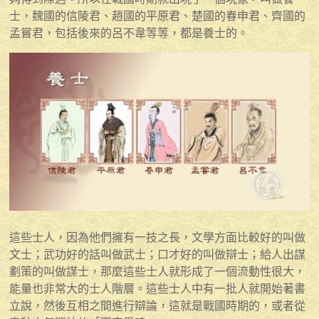
士，魏國的信陵君、趙國的平原君、楚國的春申君、齊國的
孟嘗君，包括後來的呂不韋等等，都是養士的。
這些士人，因為他們擁有一技之長，文學方面比較好的叫做
文士；武功好的話叫做武士；口才好的叫做辯士；給人出謀
劃策的叫做謀士，那麼這些士人就形成了一個流動性很大，
能量也非常大的士人階層。這些士人中有一批人就開始著書
立說，然後互相之間進行辯論，這就是戰國時期的，或者從