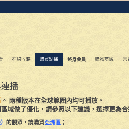
看
在線收聽
購買點播
購物商城
常
終身會員
集連播
區
。 兩種版本在全球範圍內均可播放。
同區域做了優化，請參照以下建議，選擇更為合
陸）
的觀眾，請購買
亞洲區
；