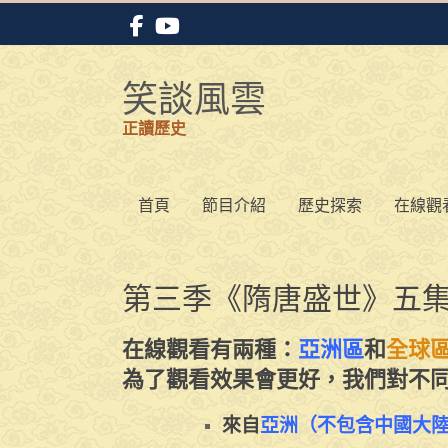
Skip
to
content
笑談風雲
正讀歷史
首頁
節目介紹
歷史探索
在線觀
第三季《隋唐盛世》五
在線觀看有兩種：
亞洲區
和
全球
為了觀看效果會更好，我們對不
來自
亞洲（不包含中國大