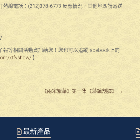
電話：(212)378-6773 反應情況，其他地區請寄送
？
等相關活動資訊給您！您也可以追蹤facebook上的
com/xtfyshow/
】
《兩宋繁華》第一集《藩鎮割據》
→
最新產品