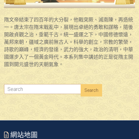
隋文帝結束了四百年的大分裂，他戰突厥、滅南陳，再造統
一。唐太宗在隋末戰亂中，展現出卓絕的勇敢和謀略，隨後
開啟貞觀之治，垂範千古。統一盛運之下，中國修德懷遠，
萬邦來朝，疆域之廣前無古人。科舉的創立，宗教的繁榮，
詩歌的巔峰，經濟的發達，武力的強大，政治的清明，中華
國運步入了一個黃金時代。本系列集中講述的正是從隋主開
國到開元盛世的天朝氣象。
網站地圖