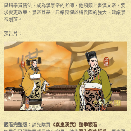
晁錯學貫儒法，成為漢景帝的老師，他頻頻上書漢文帝，要
求變更政策。景帝登基，晁錯畏懼於諸侯國的強大，建議景
帝削藩。
預告片：
觀看完整版
：請先購買
《秦皇漢武》整季觀看
。