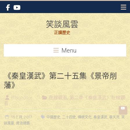
Skip
to
content
笑談風雲
正讀歷史
Menu
《秦皇漢武》第二十五集《景帝削
藩》
xtfy_editor
在線觀看
,
第二季《秦皇漢武》在線觀
看
15 2 月, 2017
中國歷史
,
二十四史
,
傳統文化
,
秦皇漢武
,
章天亮
,
笑
談風雲
,
資治通鑑