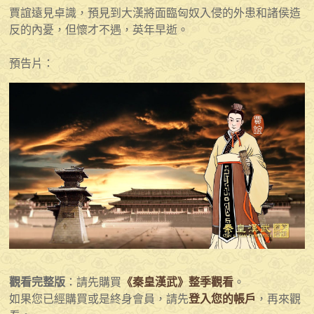
賈誼遠見卓識，預見到大漢將面臨匈奴入侵的外患和諸侯造
反的內憂，但懷才不遇，英年早逝。
預告片：
觀看完整版
：請先購買
《秦皇漢武》整季觀看
。
如果您已經購買或是終身會員，請先
登入您的帳戶
，再來觀