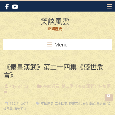
Skip
to
content
笑談風雲
正讀歷史
Menu
《秦皇漢武》第二十四集《盛世危
言》
xtfy_editor
在線觀看
,
第二季《秦皇漢武》在線觀
看
15 2 月, 2017
中國歷史
,
二十四史
,
傳統文化
,
秦皇漢武
,
章天亮
,
笑
談風雲
,
資治通鑑