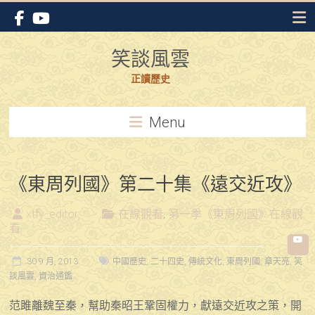
Skip
to
content
笑談風雲
正讀歷史
Menu
《東周列國》第二十集《遠交近攻》
xtfy_editor
在線觀看
,
第一季《東周列國》在線觀
看
30 9 月, 2013
中國歷史
,
二十四史
,
傳統文化
,
東周列國
,
章天亮
,
笑
談風雲
,
資治通鑑
范雎離魏至秦，幫助秦昭王鞏固權力，獻遠交近攻之策，開