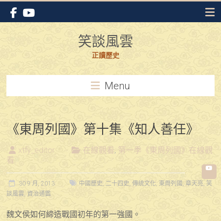
Skip
to
content
笑談風雲
正讀歷史
Menu
《東周列國》第十集《知人善任》
xtfy_editor
在線觀看
,
第一季《東周列國》在線觀
看
30 9 月, 2013
中國歷史
,
二十四史
,
傳統文化
,
東周列國
,
章天亮
,
笑
談風雲
,
資治通鑑
魏文侯如何締造戰國初年的第一強國。