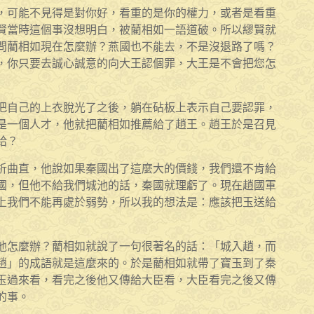
，可能不見得是對你好，看重的是你的權力，或者是看重
賢當時這個事沒想明白，被藺相如一語道破。所以繆賢就
問藺相如現在怎麼辦？燕國也不能去，不是沒退路了嗎？
，你只要去誠心誠意的向大王認個罪，大王是不會把您怎
把自己的上衣脫光了之後，躺在砧板上表示自己要認罪，
是一個人才，他就把藺相如推薦給了趙王。趙王於是召見
給？
析曲直，他說如果秦國出了這麼大的價錢，我們還不肯給
國，但他不給我們城池的話，秦國就理虧了。現在趙國軍
上我們不能再處於弱勢，所以我的想法是：應該把玉送給
池怎麼辦？藺相如就說了一句很著名的話：「城入趙，而
趙」的成語就是這麼來的。於是藺相如就帶了寶玉到了秦
玉過來看，看完之後他又傳給大臣看，大臣看完之後又傳
的事。