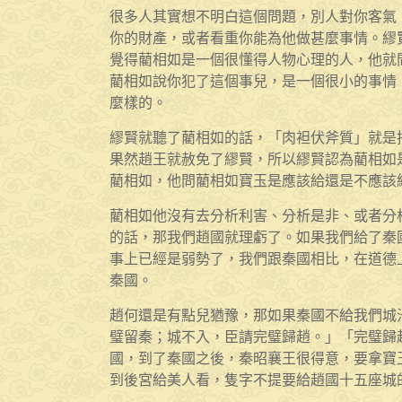
很多人其實想不明白這個問題，別人對你客氣
你的財產，或者看重你能為他做甚麼事情。繆
覺得藺相如是一個很懂得人物心理的人，他就
藺相如說你犯了這個事兒，是一個很小的事情
麼樣的。
繆賢就聽了藺相如的話，「肉袒伏斧質」就是
果然趙王就赦免了繆賢，所以繆賢認為藺相如
藺相如，他問藺相如寶玉是應該給還是不應該
藺相如他沒有去分析利害、分析是非、或者分
的話，那我們趙國就理虧了。如果我們給了秦
事上已經是弱勢了，我們跟秦國相比，在道德
秦國。
趙何還是有點兒猶豫，那如果秦國不給我們城
璧留秦；城不入，臣請完璧歸趙。」「完璧歸
國，到了秦國之後，秦昭襄王很得意，要拿寶
到後宮給美人看，隻字不提要給趙國十五座城