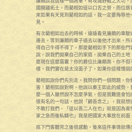
廉頗說我這樣一個將軍，有攻城野戰之大功，
國開疆拓土，而藺相如徒以口舌之勞，而位居
來如果有天見到藺相如的話，我一定要侮辱他
見。
有次藺相如出去的時候，遠遠看見廉頗的車駛
邊去，等到廉頗的車子過去以後他才出來，所
得自己牛得不得了，那麼藺相如手下的那些門
說，說我們拋棄自己的家庭，拋棄自己的土地
麼現在這麼窩囊？你的爵位比廉頗高，你不但
樣，我們實在是太沒面子了，如果你這樣懦弱
藺相如說你們先別走，我問你們一個問題，你
害！藺相如說對啊，他說以秦王如此的威勢，
麼一個人雖然說不怎麼爭氣，但是我難道會怕
很有名的一句話，他說「顧吾念之」，我就想
不敢打我們，「徒以吾二人在也」就是因為害
家之急而後私讎也」我是把國家大事放在前面
底下門客聽完之後很感動，後來這件事情就傳