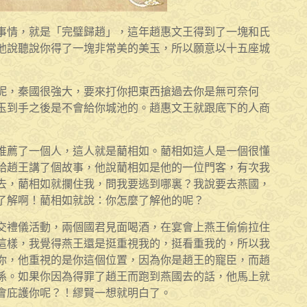
事情，就是「完璧歸趙」，這年趙惠文王得到了一塊和氏
他說聽說你得了一塊非常美的美玉，所以願意以十五座城
呢，秦國很強大，要來打你把東西搶過去你是無可奈何
玉到手之後是不會給你城池的。趙惠文王就跟底下的人商
推薦了一個人，這人就是藺相如。藺相如這人是一個很懂
給趙王講了個故事，他說藺相如是他的一位門客，有次我
去，藺相如就攔住我，問我要逃到哪裏？我說要去燕國，
了解啊！藺相如就說：你怎麼了解他的呢？
交禮儀活動，兩個國君見面喝酒，在宴會上燕王偷偷拉住
這樣，我覺得燕王還是挺重視我的，挺看重我的，所以我
你，他重視的是你這個位置，因為你是趙王的寵臣，而趙
係。如果你因為得罪了趙王而跑到燕國去的話，他馬上就
會庇護你呢？！繆賢一想就明白了。