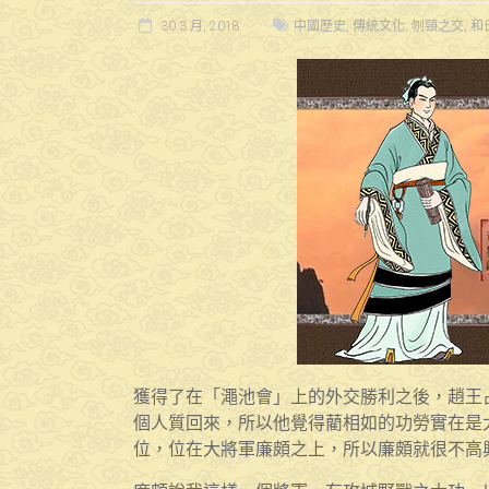
30 3 月, 2018
中國歷史
,
傳統文化
,
刎頸之交
,
和
獲得了在「澠池會」上的外交勝利之後，趙王
個人質回來，所以他覺得藺相如的功勞實在是
位，位在大將軍廉頗之上，所以廉頗就很不高