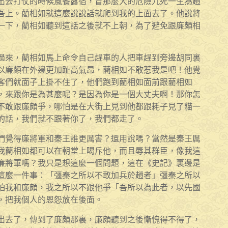
出去打仗的時候風餐露宿，冒那麼大的危險九死一生為趙
吾上。藺相如就這麼說說話就爬到我的上面去了。他說將
一下，藺相如聽到這話之後就不上朝，為了避免跟廉頗相
過來，藺相如馬上命令自己趕車的人把車趕到旁邊胡同裏
以廉頗在外邊更加趾高氣昂，藺相如不敢惹我是吧！他覺
客們就面子上掛不住了，他們跑到藺相如面前跟藺相如
，來跟你是為甚麼呢？是因為你是一個大丈夫啊！那你怎
不敢跟廉頗爭，哪怕是在大街上見到他都跟耗子見了貓一
的話，我們就不跟著你了，我們都走了。
們覺得廉將軍和秦王誰更厲害？還用說嗎？當然是秦王厲
我藺相如都可以在朝堂上喝斥他，而且辱其群臣，像我這
廉將軍嗎？我只是想這麼一個問題，這在《史記》裏邊是
這麼一件事：「彊秦之所以不敢加兵於趙者」彊秦之所以
怕我和廉頗，我之所以不跟他爭「吾所以為此者，以先國
，把我個人的恩怨放在後面。
出去了，傳到了廉頗那裏，廉頗聽到之後慚愧得不得了，