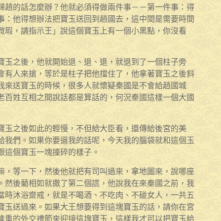
歸趙的話怎麼辦？他就必須得做兩件事－－第一件事：得
事：他得想辦法把寶玉送回到趙國去，這中間是需要時間
微瑕，請指示王」說這個寶玉上有一個小黑點，你沒看
寶玉之後，他就開始退、退、退，就退到了一個柱子旁
會有人來搶，等於是柱子把他擋住了，他拿著寶玉之後斜
我來送寶玉的時候，很多人就懷疑秦國是不會給趙國城
老百姓互相之間說話都是算話的，何況秦國這樣一個大國
寶玉之後如此的輕慢，不但給大臣看，還傳給後宮的美
給我們。如果你要逼我的話呢，今天我的腦袋就和這個玉
跟這個寶玉一塊撞碎的樣子。
嘛，等一下，然後他就把有司叫過來，拿地圖來，說哪座
。然後藺相如就撒了第二個謊，他說我在來秦國之前，我
當時沐浴齋戒，就是不喝酒、不吃肉、不碰女人，一共五
寶玉送過來。如果大王想要得到這塊寶玉的話，請你在宮
隆重的外交禮節來迎接這塊寶玉，這樣我才可以把寶玉給