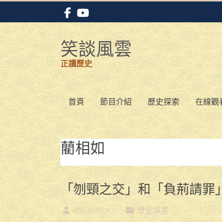
Skip
to
content
笑談風雲
正讀歷史
首頁
節目介紹
歷史探索
在線觀
藺相如
「刎頸之交」和「負荊請罪
xtfy_editor
歷史探索