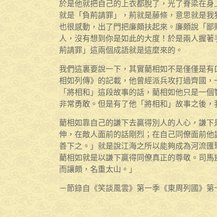
於是他就把自己的上衣都脫了，光了脊梁在身
就是「負荊請罪」，荊就是藤條，意思就是我
也很感動，出了門把廉頗扶起來。廉頗說「鄙
人，沒有想到你是如此的大度！於是兩人握著
荊請罪」這兩個成語就是這麼來的。
我們這裏要說一下，其實藺相如不是僅僅是有
相如列傳》的記載，他曾經派兵攻打過齊國，
「將相和」這段故事的話，藺相如他只是一個
非常勇敢。但是有了他「將相和」故事之後，
藺相如靠自己的謙下去贏得別人的人心，謙下
伸，在敵人面前的話剛烈；在自己同僚面前他
善下之。」就是說江海之所以能夠成為河流匯
藺相如就是以謙下贏得同僚真正的尊敬。司馬
而讓頗，名重太山。」
－節錄自《笑談風雲》第一季《東周列國》第