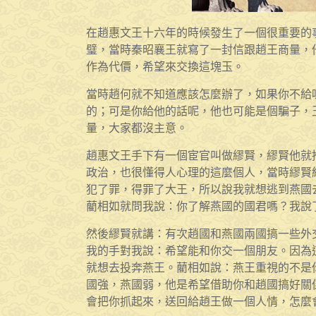
在趙惠文王十六年的時候發生了一個很重要的
璧，當時秦昭襄王就寫了一封信跟趙王商量，
作為代價，希望來交換這塊玉。
當時趙何就不知道應該怎麼辦了，如果你不給
的；可是你給他的話呢，他也可能是個騙子，
量，大家都沒主意。
趙惠文王手下有一個宦官叫做繆賢，繆賢他就
政治，也很懂得人心理的這麼個人，當時繆賢
犯了罪，得罪了大王，所以說我就想逃到燕國
藺相如就問我說：你了解燕國的國君嗎？我說
然後繆賢就講：有次趙國和燕國兩國搞一些外
我的手對我說：希望能和你交一個朋友。因為
就想去投奔燕王。藺相如說：燕王重視的不是
國強，燕國弱，他是希望借助你和趙國搞好關
會把你抓起來，送回給趙王做一個人情，怎麼