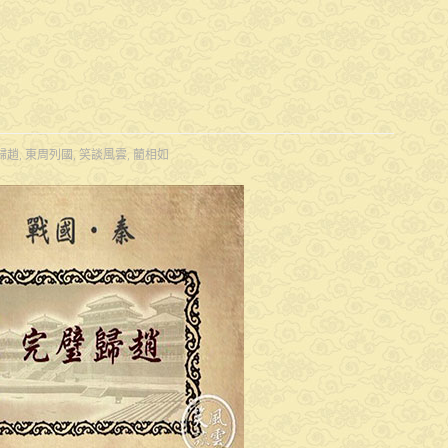
歸趙
,
東周列國
,
笑談風雲
,
藺相如