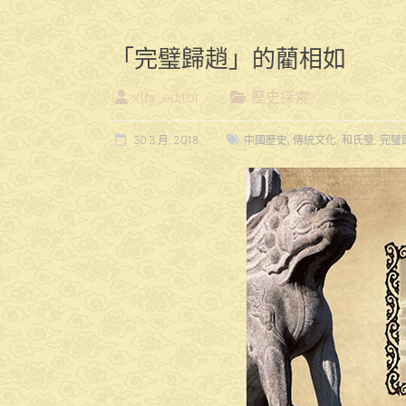
「完璧歸趙」的藺相如
xtfy_editor
歷史探索
30 3 月, 2018
中國歷史
,
傳統文化
,
和氏璧
,
完璧