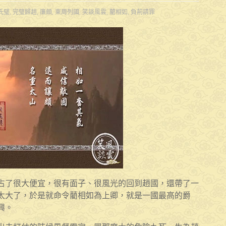
氏璧
,
完璧歸趙
,
廉頗
,
東周列國
,
笑談風雲
,
藺相如
,
負荊請罪
占了很大便宜，很有面子、很風光的回到趙國，還帶了一
太大了，於是就命令藺相如為上卿，就是一國最高的爵
興。