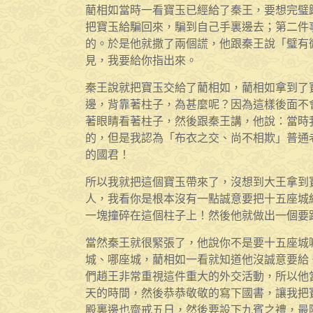
藺相如當時一看寶玉已經給了秦王，要想完璧
把寶玉給騙回來，騙到自己手裏邊去；第二件
的。於是他就撒了兩個謊，他跟秦王說「璧有
見，我要給你指出來。
秦王說就把寶玉交給了藺相如，藺相如拿到了
邊，背靠著柱子，為甚麼呢？因為這樣後面不
著眼睛看著柱子，然後跟秦王講，他說：當時
的，但是我認為「布衣之交、尚不相欺」普通
的國君！
所以我就把這個寶玉帶來了，沒想到大王拿到
人，我看你是根本沒有一點誠意要把十五座城
一塊撞碎在這個柱子上！然後他就做出一個要
當然秦王就很緊張了，他說你不是要十五座城
城、哪座城，藺相如一看就知道他沒誠意要給
們趙王非常重視這件重大的外交活動，所以他
天的時間，然後恭恭敬敬的寫下國書，讓我把
殿裏邊也齋戒五日，然後要設下九賓之禮，最