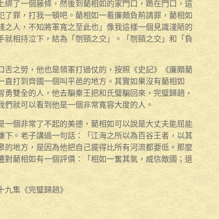
上綁了一個藤條，然後到藺相如的家門口，跪在門口，這
犯了罪，打我一頓吧。藺相如一看廉頗負荊請罪，藺相如
賤之人，不知將軍寬之至此也」像我這樣一個見識淺陋的
手就相持泣下，結為「刎頸之交」。「刎頸之交」和「負
口舌之勞，他也是領軍打過仗的，按照《史記》《廉頗藺
一直打到齊國一個叫平邑的地方。其實如果沒有藺相如
智勇雙全的人，他去騙秦王把和氏璧騙回來，完璧歸趙，
我們就可以看到他是一個非常寬容大度的人。
是一個非常了不起的美德，藺相如可以說是大丈夫能屈能
謙下。老子講過一句話：「江海之所以為百谷王者，以其
聚的地方，是因為他把自己擺得比所有河流都要低。那麼
遷對藺相如有一個評價：「相如一奮其氣，威信敵國；退
十九集《完璧歸趙》