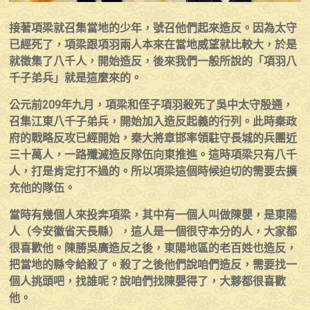
接著項梁就召集當地的少年，號召他們起來造反。因為太守
已經死了，項梁跟項羽兩人本來在當地威望就比較大，於是
就徵集了八千人，開始造反，後來我們一般所說的「項羽八
千子弟兵」就是這麼來的。
公元前209年九月，項梁和侄子項羽殺死了吳中太守殷通，
召集江東八千子弟兵，開始加入造反起義的行列。此時秦政
府的戰略反攻已經開始，秦大將章邯率領駐守長城的兵團近
三十萬人，一路殲滅造反隊伍向東推進。這時項梁只有八千
人，打是肯定打不過的。所以項梁這個時候迫切的需要去擴
充他的隊伍。
當時有幾個人來投奔項梁，其中有一個人叫做陳嬰，是東陽
人（今安徽省天長縣），這人是一個很守本分的人，大家都
很喜歡他。陳勝吳廣造反之後，東陽地區的老百姓也造反，
把當地的縣令給殺了。殺了之後他們說咱們造反，需要找一
個人挑頭吧，找誰呢？說咱們找陳嬰得了，大夥都很喜歡
他。