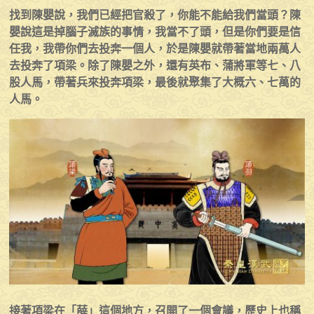
找到陳嬰說，我們已經把官殺了，你能不能給我們當頭？陳
嬰說這是掉腦子滅族的事情，我當不了頭，但是你們要是信
任我，我帶你們去投奔一個人，於是陳嬰就帶著當地兩萬人
去投奔了項梁。除了陳嬰之外，還有英布、蒲將軍等七、八
股人馬，帶著兵來投奔項梁，最後就聚集了大概六、七萬的
人馬。
接著項梁在「薛」這個地方，召開了一個會議，歷史上也稱