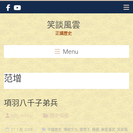
Skip
to
content
笑談風雲
正讀歷史
Menu
范增
項羽八千子弟兵
xtfy_editor
歷史探索
27 7 月, 2018
中國歷史
,
傳統文化
,
楚懷王
,
殷通
,
秦皇漢武
,
笑談風