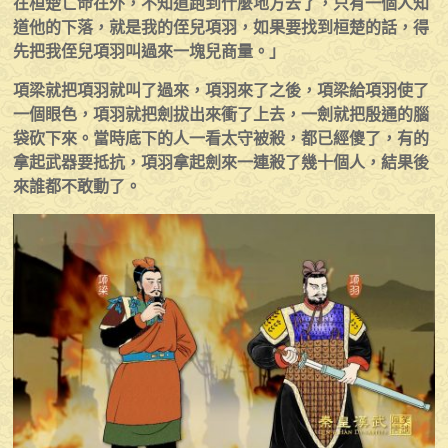
在桓楚亡命在外，不知道跑到什麼地方去了，只有一個人知
道他的下落，就是我的侄兒項羽，如果要找到桓楚的話，得
先把我侄兒項羽叫過來一塊兒商量。」
項梁就把項羽就叫了過來，項羽來了之後，項梁給項羽使了
一個眼色，項羽就把劍拔出來衝了上去，一劍就把殷通的腦
袋砍下來。當時底下的人一看太守被殺，都已經傻了，有的
拿起武器要抵抗，項羽拿起劍來一連殺了幾十個人，結果後
來誰都不敢動了。