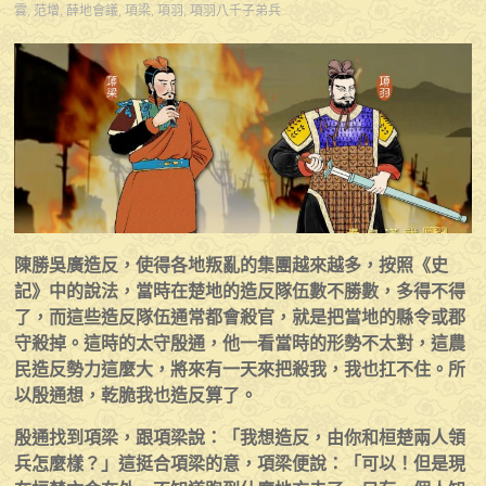
雲
,
范增
,
薛地會議
,
項梁
,
項羽
,
項羽八千子弟兵
陳勝吳廣造反，使得各地叛亂的集團越來越多，按照《史
記》中的說法，當時在楚地的造反隊伍數不勝數，多得不得
了，而這些造反隊伍通常都會殺官，就是把當地的縣令或郡
守殺掉。這時的太守殷通，他一看當時的形勢不太對，這農
民造反勢力這麼大，將來有一天來把殺我，我也扛不住。所
以殷通想，乾脆我也造反算了。
殷通找到項梁，跟項梁說：「我想造反，由你和桓楚兩人領
兵怎麼樣？」這挺合項梁的意，項梁便說：「可以！但是現