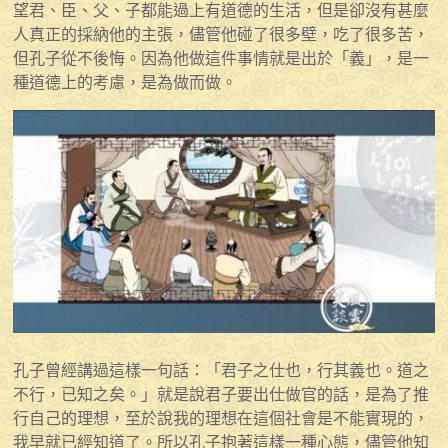
望君、臣、父、子都能過上有道德的生活，但是卻沒有甚麼
人真正的採納他的主張，儘管他碰了很多壁，吃了很多苦，
但孔子從不後悔。因為他做這件事情就是出於「義」，是一
種道德上的考慮，是為做而做。
孔子曾經講過這樣一句話：「君子之仕也，行其義也。道之
不行，已知之矣。」就是說君子要出仕做官的話，是為了推
行自己的理想，至於說我的理想在這個社會是不能實現的，
我早就已經知道了。所以孔子抱著這樣一種心態，儘管他知