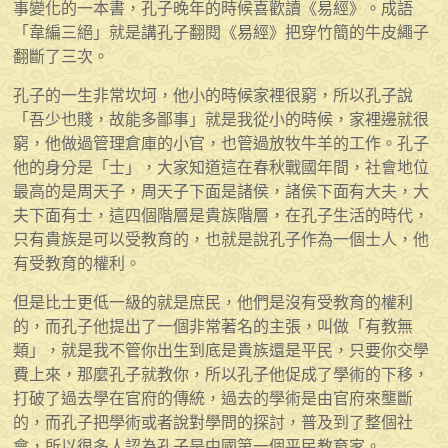
事變化的一本書，孔子晚年的時候喜歡讀《易經》。成語
「韋編三絕」就是講孔子翻閱《易經》把穿竹簡的牛皮繩子
翻斷了三次。
孔子的一生非常坎坷，他小的時候家裡很窮，所以孔子說
「吾少也賤，故能多鄙事」就是我從小的時候，家裡邊就很
窮，他做過管理倉庫的小官，也管過放牧牛羊的工作。孔子
他的身分是「士」，大家知道這在春秋戰國年間，社會地位
最高的是周天子，周天子下面是諸侯，諸侯下面有大夫，大
夫下面有士，這四個階層是貴族階層，在孔子生活的時代，
只有貴族是可以受教育的，也就是說孔子作為一個士人，他
有受教育的權利。
但是比士更低一級的就是庶民，他們是沒有受教育的權利
的，而孔子他提出了一個非常著名的主張，叫做「有教無
類」，就是我不管你出生到底是貴族還是平民，只要你交學
費上來，那麼孔子就教你，所以孔子他促成了學術的下移，
打破了過去學在官府的傳統，過去的學術是由官府來壟斷
的，而孔子把學術或者說對學問的探討，普及到了整個社
會，所以很多人認為孔子是中國第一個平民教育家。