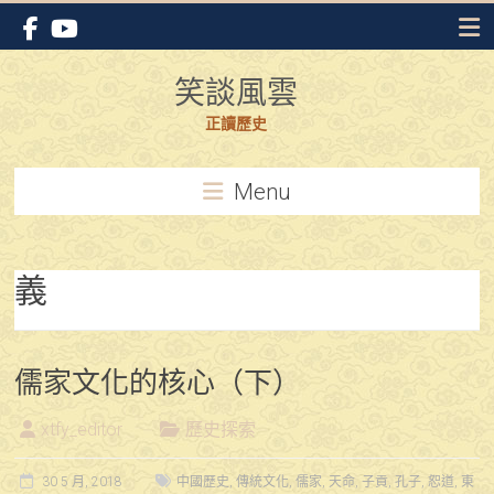
Skip
to
content
笑談風雲
正讀歷史
Menu
義
儒家文化的核心（下）
xtfy_editor
歷史探索
30 5 月, 2018
中國歷史
,
傳統文化
,
儒家
,
天命
,
子貢
,
孔子
,
恕道
,
東