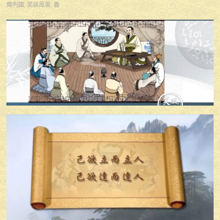
周列國
,
笑談風雲
,
義