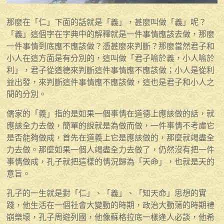
那麼在「仁」下面的話就是「義」，甚麼叫做「義」呢？
「義」這個字在字典中的解釋就是一件事情應該去做，那麼
一件事情到底應不應該做？憑甚麼來判斷？那麼當然君子和
小人在這方面是有分別的，這叫做「君子喻於義，小人喻於
利」，君子從道德來判斷這件事情應不應該做；小人是從利
益出發，來判斷這件事情應不應該做，這也是君子和小人之
間的分別。
儒家的「義」指的是如果一個事情在道德上應該做的話，就
應該全力去做，簡單的說就是為做而做，一件事情不考慮它
是否能夠做成，首先在道義上它是應該做的，那麼就竭盡全
力去做。那麼如果一個人竭盡全力去做了，仍然沒有把一件
事情做成，孔子就把這樣的情況歸為「天命」，也就是天的
意旨。
孔子的一生就是對「仁」、「義」、「知天命」思想的實
踐，他生活在一個社會大變動的時期，政治大動蕩的時期禮
崩樂壞，孔子周遊列國，他像蘇格拉底一樣逢人必談，他希