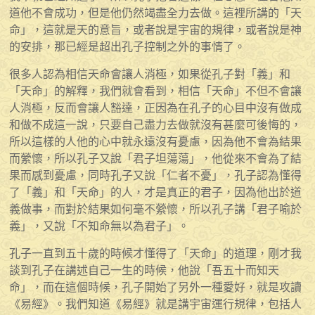
道他不會成功，但是他仍然竭盡全力去做。這裡所講的「天
命」，這就是天的意旨，或者說是宇宙的規律，或者說是神
的安排，那已經是超出孔子控制之外的事情了。
很多人認為相信天命會讓人消極，如果從孔子對「義」和
「天命」的解釋，我們就會看到，相信「天命」不但不會讓
人消極，反而會讓人豁達，正因為在孔子的心目中沒有做成
和做不成這一說，只要自己盡力去做就沒有甚麼可後悔的，
所以這樣的人他的心中就永遠沒有憂慮，因為他不會為結果
而縈懷，所以孔子又說「君子坦蕩蕩」，他從來不會為了結
果而感到憂慮，同時孔子又說「仁者不憂」，孔子認為懂得
了「義」和「天命」的人，才是真正的君子，因為他出於道
義做事，而對於結果如何毫不縈懷，所以孔子講「君子喻於
義」，又說「不知命無以為君子」。
孔子一直到五十歲的時候才懂得了「天命」的道理，剛才我
談到孔子在講述自己一生的時候，他說「吾五十而知天
命」，而在這個時候，孔子開始了另外一種愛好，就是攻讀
《易經》。我們知道《易經》就是講宇宙運行規律，包括人