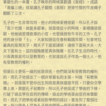
事變化的一本書，孔子晚年的時候喜歡讀《易經》。成語
「韋編三絕」就是講孔子翻閱《易經》把穿竹簡的牛皮繩子
翻斷了三次。
孔子的一生非常坎坷，他小的時候家裡很窮，所以孔子說
「吾少也賤，故能多鄙事」就是我從小的時候，家裡邊就很
窮，他做過管理倉庫的小官，也管過放牧牛羊的工作。孔子
他的身分是「士」，大家知道這在春秋戰國年間，社會地位
最高的是周天子，周天子下面是諸侯，諸侯下面有大夫，大
夫下面有士，這四個階層是貴族階層，在孔子生活的時代，
只有貴族是可以受教育的，也就是說孔子作為一個士人，他
有受教育的權利。
但是比士更低一級的就是庶民，他們是沒有受教育的權利
的，而孔子他提出了一個非常著名的主張，叫做「有教無
類」，就是我不管你出生到底是貴族還是平民，只要你交學
費上來，那麼孔子就教你，所以孔子他促成了學術的下移，
打破了過去學在官府的傳統，過去的學術是由官府來壟斷
的，而孔子把學術或者說對學問的探討，普及到了整個社
會，所以很多人認為孔子是中國第一個平民教育家。