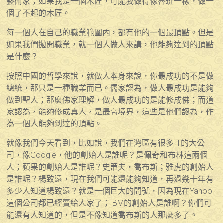
藝術家；如果我是一個木匠，可能我做得像魯班一樣，做一
個了不起的木匠。
每一個人在自己的職業範圍內，都有他的一個最頂點。但是
如果我們拋開職業，就一個人做人來講，他能夠達到的頂點
是什麼？
按照中國的哲學來說，就做人本身來說，你最成功的不是做
總統，那只是一種職業而已。儒家認為，做人最成功是能夠
做到聖人；那麼佛家理解，做人最成功的是能修成佛；而道
家認為，能夠修成真人，是最高境界，這些是他們認為，作
為一個人能夠到達的頂點。
就像我們今天看到，比如說，我們在灣區有很多IT的大公
司，像Google，他的創始人是誰呢？是佩奇和布林這兩個
人；蘋果的創始人是誰呢？史蒂夫・喬布斯；雅虎的創始人
是誰呢？楊致遠，現在我們可能還能夠知道，再過幾十年有
多少人知道楊致遠？就是一個巨大的問號，因為現在Yahoo
這個公司都已經賣給人家了；IBM的創始人是誰啊？你們可
能還有人知道的，但是不像知道喬布斯的人那麼多了。