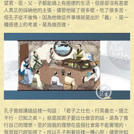
望君、臣、父、子都能過上有道德的生活，但是卻沒有甚麼
人真正的採納他的主張，儘管他碰了很多壁，吃了很多苦，
但孔子從不後悔。因為他做這件事情就是出於「義」，是一
種道德上的考慮，是為做而做。
孔子曾經講過這樣一句話：「君子之仕也，行其義也。道之
不行，已知之矣。」就是說君子要出仕做官的話，是為了推
行自己的理想，至於說我的理想在這個社會是不能實現的，
我早就已經知道了。所以孔子抱著這樣一種心態，儘管他知