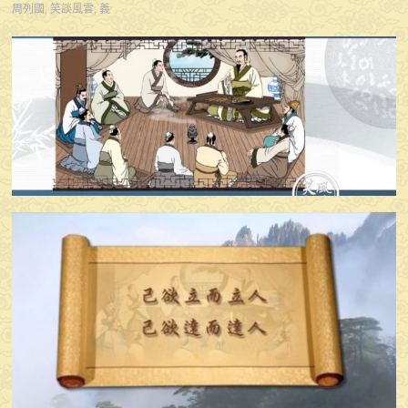
周列國
,
笑談風雲
,
義