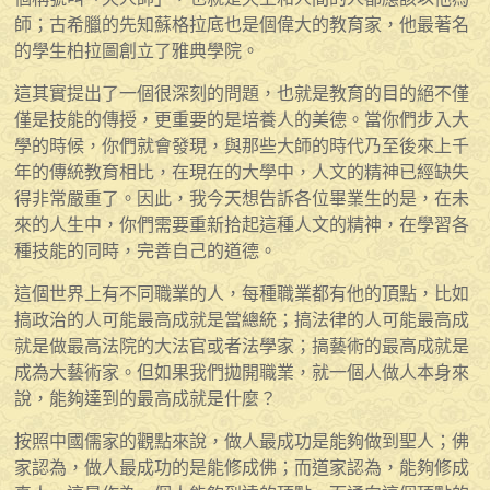
師；古希臘的先知蘇格拉底也是個偉大的教育家，他最著名
的學生柏拉圖創立了雅典學院。
這其實提出了一個很深刻的問題，也就是教育的目的絕不僅
僅是技能的傳授，更重要的是培養人的美德。當你們步入大
學的時候，你們就會發現，與那些大師的時代乃至後來上千
年的傳統教育相比，在現在的大學中，人文的精神已經缺失
得非常嚴重了。因此，我今天想告訴各位畢業生的是，在未
來的人生中，你們需要重新拾起這種人文的精神，在學習各
種技能的同時，完善自己的道德。
這個世界上有不同職業的人，每種職業都有他的頂點，比如
搞政治的人可能最高成就是當總統；搞法律的人可能最高成
就是做最高法院的大法官或者法學家；搞藝術的最高成就是
成為大藝術家。但如果我們拋開職業，就一個人做人本身來
說，能夠達到的最高成就是什麼？
按照中國儒家的觀點來說，做人最成功是能夠做到聖人；佛
家認為，做人最成功的是能修成佛；而道家認為，能夠修成