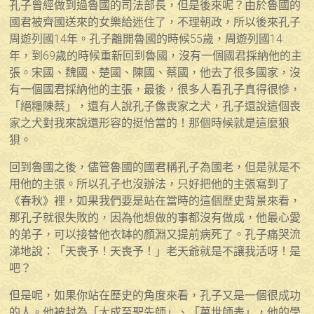
孔子曾經做到過魯國的司法部長，但是後來呢？由於魯國的
國君被齊國送來的女樂給迷住了，不理朝政，所以後來孔子
周遊列國14年。孔子離開魯國的時候55歲，周遊列國14
年，到69歲的時候重新回到魯國，沒有一個國君採納他的主
張。宋國、魏國、楚國、陳國、蔡國，他去了很多國家，沒
有一個國君採納他的主張，最後，很多人看孔子真得很慘，
「絕糧陳蔡」，還有人說孔子像喪家之犬，孔子還說這個喪
家之犬對我來說還形容的挺恰當的！那個時候就是這麼狼
狽。
回到魯國之後，儘管魯國的國君稱孔子為國老，但是就是不
用他的主張。所以孔子也沒辦法，只好把他的主張寫到了
《春秋》裡，如果我們要是站在當時的這個歷史背景來看，
那孔子就很失敗的，因為他想做的事都沒有做成，他最心愛
的弟子，可以接替他衣缽的顏淵又提前病死了。孔子痛哭流
涕地說：「天喪予！天喪予！」老天爺就是不讓我活呀！是
吧？
但是呢，如果你站在歷史的角度來看，孔子又是一個很成功
的人。他被封為「大成至聖先師」、「萬世師表」，他的學