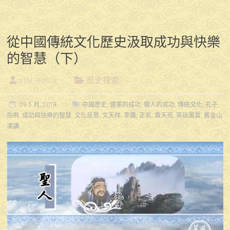
從中國傳統文化歷史汲取成功與快樂
的智慧（下）
xtfy_editor
歷史探索
29 5 月, 2018
中國歷史
,
做事的成功
,
做人的成功
,
傳統文化
,
孔子
,
岳飛
,
成功與快樂的智慧
,
文化反思
,
文天祥
,
李廣
,
正氣
,
章天亮
,
笑談風雲
,
舊金山
演講