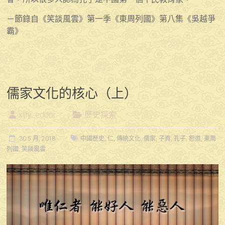
－節錄自《笑談風雲》第一季《東周列國》第八集《吳越爭
霸》
儒家文化的核心（上）
xtfy_editor
歷史探索
30 5 月, 2018
中國歷史
,
仁
,
傳統文化
,
儒家
,
子貢
,
孔子
,
恕道
,
東周
列國
,
笑談風雲