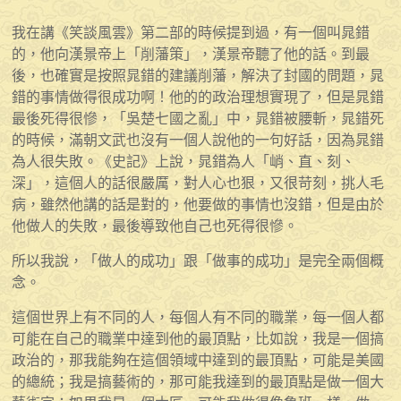
我在講《笑談風雲》第二部的時候提到過，有一個叫晁錯
的，他向漢景帝上「削藩策」，漢景帝聽了他的話。到最
後，也確實是按照晁錯的建議削藩，解決了封國的問題，晁
錯的事情做得很成功啊！他的的政治理想實現了，但是晁錯
最後死得很慘，「吳楚七國之亂」中，晁錯被腰斬，晁錯死
的時候，滿朝文武也沒有一個人說他的一句好話，因為晁錯
為人很失敗。《史記》上說，晁錯為人「峭、直、刻、
深」，這個人的話很嚴厲，對人心也狠，又很苛刻，挑人毛
病，雖然他講的話是對的，他要做的事情也沒錯，但是由於
他做人的失敗，最後導致他自己也死得很慘。
所以我說，「做人的成功」跟「做事的成功」是完全兩個概
念。
這個世界上有不同的人，每個人有不同的職業，每一個人都
可能在自己的職業中達到他的最頂點，比如說，我是一個搞
政治的，那我能夠在這個領域中達到的最頂點，可能是美國
的總統；我是搞藝術的，那可能我達到的最頂點是做一個大