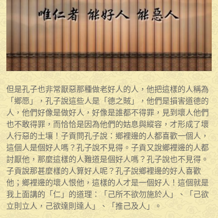
但是孔子也非常厭惡那種做老好人的人，他把這樣的人稱為
「鄉愿」，孔子說這些人是「德之賊」，他們是損害道德的
人，他們好像是做好人，好像是誰都不得罪，見到壞人他們
也不敢得罪，而恰恰是因為他們的姑息與縱容，才形成了壞
人行惡的土壤！子貢問孔子說：鄉裡邊的人都喜歡一個人，
這個人是個好人嗎？孔子說不見得。子貢又說鄉裡邊的人都
討厭他，那麼這樣的人難道是個好人嗎？孔子說也不見得。
子貢說那甚麼樣的人算好人呢？孔子說鄉裡邊的好人喜歡
他；鄉裡邊的壞人恨他，這樣的人才是一個好人！這個就是
我上面講的「仁」的道理：「己所不欲勿施於人」、「己欲
立則立人，己欲達則達人」、「推己及人」。