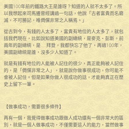
美國100年前的鐵路大王是誰呀？知道的人就不太多了。所
以我想起來司馬遷曾經講過一句話，他說「古者富貴而名磨
滅，不可勝記，唯倜儻非常之人稱焉。」
從古到今，有錢的人太多了，富貴有地位的人太多了，就包
括我們現在，比如說知道美國的副總統，是麥克・彭斯。前
兩年的副總統，是……拜登，我都快忘了他了，再過100年，
美國副總統是誰，沒多少人知道了。
就是有錢有地位的人能被人記住的很少，真正能夠被人記住
的，是「倜儻非常之人」，就是說你做事很成功，你可能不
會被人記住。但是如果你做人很成功的話，才能夠真正在歷
史上留下一筆。
【做事成功，需要很多條件】
再有一個，我覺得做事成功跟做人成功還有一個非常大的區
別，就是一個人做事成功，不僅需要這人的能力，當然做事