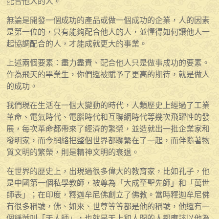
配合他人的人。
無論是開發一個成功的產品或做一個成功的企業，人的因素
是第一位的，只有能夠配合他人的人，並懂得如何讓他人一
起協調配合的人，才能成就更大的事業。
上述兩個要素：盡力盡責、配合他人只是做事成功的要素。
作為飛天的畢業生，你們還被賦予了更高的期待，就是做人
的成功。
我們現在生活在一個大變動的時代，人類歷史上經過了工業
革命、電氣時代、電腦時代和互聯網時代等幾次飛躍性的發
展，每次革命都帶來了經濟的繁榮，並造就出一批企業家和
發明家，而今網絡把整個世界都聯繫在了一起，而伴隨著物
質文明的繁榮，則是精神文明的衰退。
在世界的歷史上，出現過很多偉大的教育家，比如孔子，他
是中國第一個私學教師，被尊為「大成至聖先師」和「萬世
師表」；在印度，釋迦牟尼佛創立了佛教。當時釋迦牟尼佛
有很多稱號，佛、如來、世尊等等都是他的稱號，他還有一
個稱號叫「天人師」，也就是天上和人間的人都應該以他為