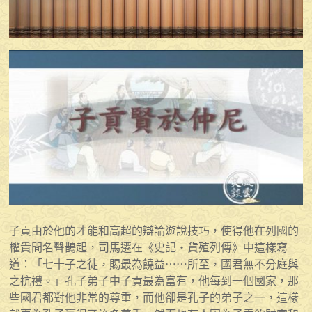
子貢由於他的才能和高超的辯論遊說技巧，使得他在列國的
權貴間名聲鵲起，司馬遷在《史記・貨殖列傳》中這樣寫
道：「七十子之徒，賜最為饒益⋯⋯所至，國君無不分庭與
之抗禮。」孔子弟子中子貢最為富有，他每到一個國家，那
些國君都對他非常的尊重，而他卻是孔子的弟子之一，這樣