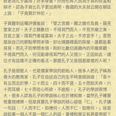
就更為孔子贏得了許多尊重。然而也有人因為子貢的財富和
辯才，認為子貢比孔子更加高明，魯國的大夫就公開在朝廷
上說：「子貢賢於仲尼。」
子貢聽到這種評價後說：「譬之宮牆，賜之牆也及肩，窺見
室家之好。夫子之牆數仞，不得其門而入，不見宗廟之美，
百官之富。得其門者或寡矣。夫子之云，不亦宜乎！」意思
是說自己的那點學問本領，好比矮牆裡面的房屋，誰都能看
得見，而孔子的學問本領，則好比數仞高牆內的宗廟景觀，
不得其門而入，何況能尋得其門的人又很少，正因如此，諸
位才有這樣不正確的看法。那麼孔子又是個甚麼樣的人呢？
孔子是個聖人，也是儒家學說的創始人，很多人把孔子稱為
偉大的教育家，孔子在自述自己的生平時曾經說過：「吾十
有五而志於學，三十而立，四十而不惑，五十而知天命，六
十而耳順，七十而從心所欲，不逾矩。」孔子的學說很博
大，很多人認為孔子的學說核心在於禮和樂，當然孔子確實
很重視禮樂，但是其實孔子學說的核心卻是「仁」。孔子講
一句話：「人而不仁，如禮何。人而不仁，如樂何。」就是
說如果一個人不是一個仁人的話，要禮和樂又有甚麼用呢？