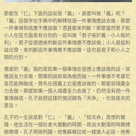
那麼在「仁」下面的話就是「義」，甚麼叫做「義」呢？
「義」這個字在字典中的解釋就是一件事情應該去做，那麼
一件事情到底應不應該做？憑甚麼來判斷？那麼當然君子和
小人在這方面是有分別的，這叫做「君子喻於義，小人喻於
利」，君子從道德來判斷這件事情應不應該做；小人是從利
益出發，來判斷這件事情應不應該做，這也是君子和小人之
間的分別。
儒家的「義」指的是如果一個事情在道德上應該做的話，就
應該全力去做，簡單的說就是為做而做，一件事情不考慮它
是否能夠做成，首先在道義上它是應該做的，那麼就竭盡全
力去做。那麼如果一個人竭盡全力去做了，仍然沒有把一件
事情做成，孔子就把這樣的情況歸為「天命」，也就是天的
意旨。
孔子的一生就是對「仁」、「義」、「知天命」思想的實
踐，他生活在一個社會大變動的時期，政治大動蕩的時期禮
崩樂壞，孔子周遊列國，他像蘇格拉底一樣逢人必談，他希