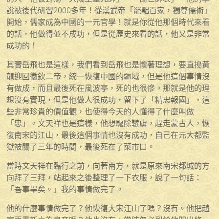
說被後代研習2000多年！從漢武帝「罷黜百家，獨尊儒術」
開始，儒家成為中國的一元官學！就是你從他那個時代來看
的話，他做得並不成功，但是從歷史來看的話，他又是非常
成功的！
其實岳飛也是這樣，我們看到岳飛也是懷著理想，要直搗黃
龍迎回徽欽二帝，統一恢復中國的疆域，但是他這個事情沒
有做成，而且最後死在風波亭，死的也很慘。那就是他的理
想沒有實現，但是他做人很成功，留下了「精忠報國」，這
些非常珍貴的價值觀，也使得今天的人懂得了什麼叫做
「忠」。文天祥也是這樣，他想驅除韃虜，趕走蒙古人，恢
復南宋的江山，最後這個事情也沒有成功，自己在元大都監
獄被關了三年的時間，最後死在了菜市口。
當時文天祥在臨行之前，向著南方，就是原來南宋都城的方
向拜了三拜，站起來之後整理了一下衣服，說了一句話：
「吾事畢矣。」我的事情做完了。
他的什麼事情做完了？他恢復大宋江山了嗎？沒有。他把趙