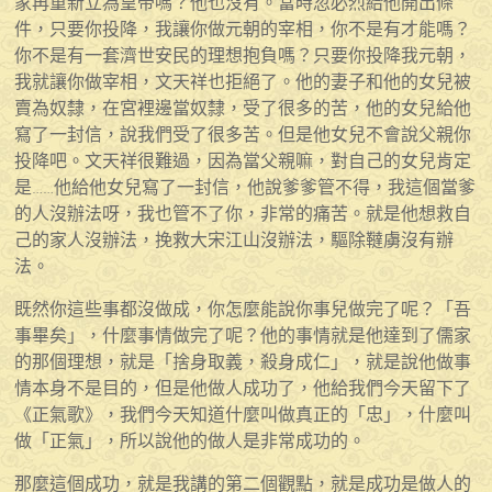
家再重新立為皇帝嗎？他也沒有。當時忽必烈給他開出條
件，只要你投降，我讓你做元朝的宰相，你不是有才能嗎？
你不是有一套濟世安民的理想抱負嗎？只要你投降我元朝，
我就讓你做宰相，文天祥也拒絕了。他的妻子和他的女兒被
賣為奴隸，在宮裡邊當奴隸，受了很多的苦，他的女兒給他
寫了一封信，說我們受了很多苦。但是他女兒不會說父親你
投降吧。文天祥很難過，因為當父親嘛，對自己的女兒肯定
是……他給他女兒寫了一封信，他說爹爹管不得，我這個當爹
的人沒辦法呀，我也管不了你，非常的痛苦。就是他想救自
己的家人沒辦法，挽救大宋江山沒辦法，驅除韃虜沒有辦
法。
既然你這些事都沒做成，你怎麼能說你事兒做完了呢？「吾
事畢矣」，什麼事情做完了呢？他的事情就是他達到了儒家
的那個理想，就是「捨身取義，殺身成仁」，就是說他做事
情本身不是目的，但是他做人成功了，他給我們今天留下了
《正氣歌》，我們今天知道什麼叫做真正的「忠」，什麼叫
做「正氣」，所以說他的做人是非常成功的。
那麼這個成功，就是我講的第二個觀點，就是成功是做人的