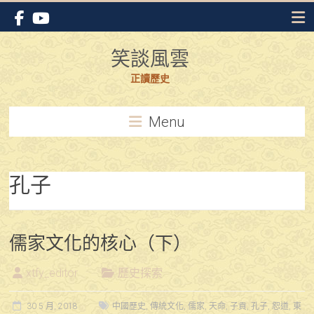
Skip
to
content
笑談風雲
正讀歷史
Menu
孔子
儒家文化的核心（下）
xtfy_editor
歷史探索
30 5 月, 2018
中國歷史
,
傳統文化
,
儒家
,
天命
,
子貢
,
孔子
,
恕道
,
東