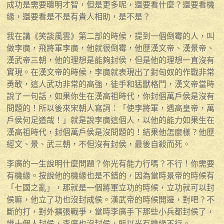
成功是需要聰明才智，但是更多呢，還要看什麼？還要看機
緣，還要看是不是有貴人相助，是不是？
我在講《笑談風雲》第二部的時候，提到一個倒霉的人，叫
做李廣，飛將軍李廣，他就很倒霉，他歷漢文帝、漢景帝、
漢武帝三朝，他的理想是能夠封侯，但是他的理想一直沒有
實現。在漢文帝的時候，李廣就表現出了對匈奴的作戰非常
勇敢，這人武功非常的高強，徒手和猛獸格鬥，漢文帝當時
說了一句話，如果你生在漢高祖時代，你封個萬戶侯是沒有
問題的！所以後來宋朝人寫詞：「使李將軍，遇高皇帝，萬
戶侯何足道哉！」就是說李廣這個人，以他的能力如果生在
漢高祖時代，封個萬戶侯是沒問題的！結果他怎麼樣？他歷
經文、景、武三朝，不但沒有封侯，最後自殺而死。
李廣的一生說明什麼問題？你光有能力行嗎？不行！你需要
有機緣。按說他的機緣也是不錯的，因為當時景帝的時候有
「七國之亂」，那就是一個將軍立功的時候，立功就可以封
侯嘛，他立了功也沒封成侯。漢武帝的時候開邊，對吧？不
斷的打，對外擴張戰爭，當時李廣手下那些小兵都封侯了，
幾十個人封侯，李廣也沒封侯，所以光有機緣不行。