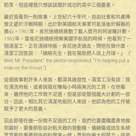
助等，但這裡我只想談談關於成功的其中三個要素。
最近我看到一則故事，上世紀六十年代，自由社會和共產陣
營正處於冷戰時期，出於對美國航天事業可能落後於蘇聯的
擔心，1961年，肯尼迪總統啟動了載人登月的阿波羅計劃。
1962年，當肯尼迪總統視察美國宇航局的時候，他看到了一
個清潔工，正在清掃地板，肯尼迪走過去，問他在做什麼，
清潔工回答說：「總統先生，我在幫助把人送上月球。」（”
Well, Mr. President,” the janitor responded, “I’m helping put a
man on the moon.”）
這個故事對許多人來說，都深具啟發性，清潔工沒有說：我
在清洗地板，或者說我在賺每小時兩美元的工資。在他看
來，雖然他的工作微不足道，但是卻是整個龐大計劃的一部
分。因此，相比其它清潔地板的人來說，他認為他的工作被
賦予了更大的意義。
因此即使在做一份微不足道的工作，我們也要盡職盡責地做
到最好，要像那些設計航天器的發動機、儀錶盤或逃生系統
等等那些重要部件的科學家一樣，盡到你最大的努力，這是