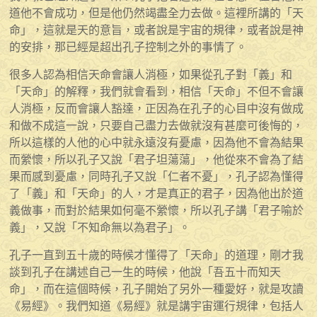
道他不會成功，但是他仍然竭盡全力去做。這裡所講的「天
命」，這就是天的意旨，或者說是宇宙的規律，或者說是神
的安排，那已經是超出孔子控制之外的事情了。
很多人認為相信天命會讓人消極，如果從孔子對「義」和
「天命」的解釋，我們就會看到，相信「天命」不但不會讓
人消極，反而會讓人豁達，正因為在孔子的心目中沒有做成
和做不成這一說，只要自己盡力去做就沒有甚麼可後悔的，
所以這樣的人他的心中就永遠沒有憂慮，因為他不會為結果
而縈懷，所以孔子又說「君子坦蕩蕩」，他從來不會為了結
果而感到憂慮，同時孔子又說「仁者不憂」，孔子認為懂得
了「義」和「天命」的人，才是真正的君子，因為他出於道
義做事，而對於結果如何毫不縈懷，所以孔子講「君子喻於
義」，又說「不知命無以為君子」。
孔子一直到五十歲的時候才懂得了「天命」的道理，剛才我
談到孔子在講述自己一生的時候，他說「吾五十而知天
命」，而在這個時候，孔子開始了另外一種愛好，就是攻讀
《易經》。我們知道《易經》就是講宇宙運行規律，包括人