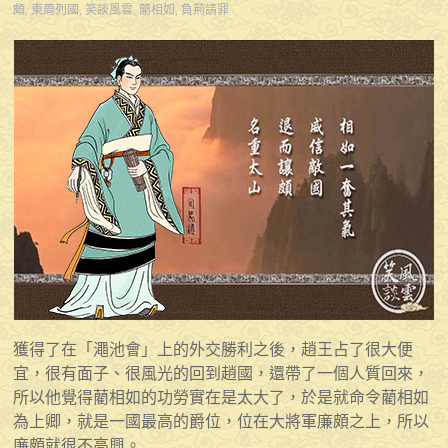
頗
,
東周列國
,
笑談風雲
,
藺相如
,
負荊請罪
獲得了在「澠池會」上的外交勝利之後，趙王占了很大便
宜，很有面子、很風光的回到趙國，還帶了一個人質回來，
所以他覺得藺相如的功勞實在是太大了，於是就命令藺相如
為上卿，就是一國最高的爵位，位在大將軍廉頗之上，所以
廉頗就很不高興。