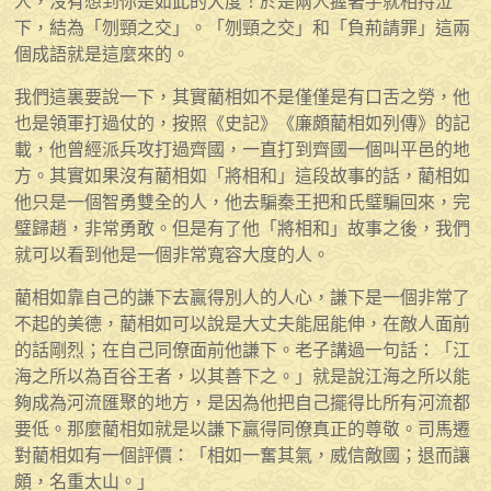
人，沒有想到你是如此的大度！於是兩人握著手就相持泣
下，結為「刎頸之交」。「刎頸之交」和「負荊請罪」這兩
個成語就是這麼來的。
我們這裏要說一下，其實藺相如不是僅僅是有口舌之勞，他
也是領軍打過仗的，按照《史記》《廉頗藺相如列傳》的記
載，他曾經派兵攻打過齊國，一直打到齊國一個叫平邑的地
方。其實如果沒有藺相如「將相和」這段故事的話，藺相如
他只是一個智勇雙全的人，他去騙秦王把和氏璧騙回來，完
璧歸趙，非常勇敢。但是有了他「將相和」故事之後，我們
就可以看到他是一個非常寬容大度的人。
藺相如靠自己的謙下去贏得別人的人心，謙下是一個非常了
不起的美德，藺相如可以說是大丈夫能屈能伸，在敵人面前
的話剛烈；在自己同僚面前他謙下。老子講過一句話：「江
海之所以為百谷王者，以其善下之。」就是說江海之所以能
夠成為河流匯聚的地方，是因為他把自己擺得比所有河流都
要低。那麼藺相如就是以謙下贏得同僚真正的尊敬。司馬遷
對藺相如有一個評價：「相如一奮其氣，威信敵國；退而讓
頗，名重太山。」