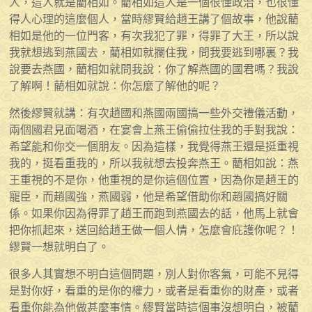
人，這人就是藺相如。藺相如這人是一個很懂政治，也很懂
得人心理的這麼個人，當時繆賢給趙王講了個故事，他說藺
相如是他的一位門客，有次我犯了罪，得罪了大王，所以說
我就想逃到燕國去，藺相如就攔住我，問我要逃到哪裏？我
說要去燕國，藺相如就問我說：你了解燕國的國君嗎？我說
了解啊！藺相如就說：你怎麼了解他的呢？
然後繆賢就講：有次趙國和燕國兩國搞一些外交禮儀活動，
兩個國君見面喝酒，在宴會上燕王偷偷拉住我的手對我說：
希望能和你交一個朋友。因為這樣，我覺得燕王還是挺重視
我的，挺看重我的，所以我就想去投奔燕王。藺相如說：燕
王重視的不是你，他重視的是你這個位置，因為你是趙王的
寵臣，而趙國強，燕國弱，他是希望借助你和趙國搞好關
係。如果你因為得罪了趙王而跑到燕國去的話，他馬上就會
把你抓起來，送回給趙王做一個人情，怎麼會庇護你呢？！
繆賢一想就明白了。
很多人其實想不明白這個問題，別人對你客氣，可能不見得
是對你好，看重的是你的權力，或者是看重你的財產，或者
看重你能為他做甚麼事情。繆賢當時這個事沒想明白，被藺