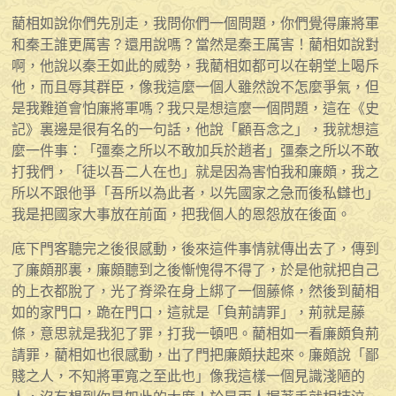
藺相如說你們先別走，我問你們一個問題，你們覺得廉將軍
和秦王誰更厲害？還用說嗎？當然是秦王厲害！藺相如說對
啊，他說以秦王如此的威勢，我藺相如都可以在朝堂上喝斥
他，而且辱其群臣，像我這麼一個人雖然說不怎麼爭氣，但
是我難道會怕廉將軍嗎？我只是想這麼一個問題，這在《史
記》裏邊是很有名的一句話，他說「顧吾念之」，我就想這
麼一件事：「彊秦之所以不敢加兵於趙者」彊秦之所以不敢
打我們，「徒以吾二人在也」就是因為害怕我和廉頗，我之
所以不跟他爭「吾所以為此者，以先國家之急而後私讎也」
我是把國家大事放在前面，把我個人的恩怨放在後面。
底下門客聽完之後很感動，後來這件事情就傳出去了，傳到
了廉頗那裏，廉頗聽到之後慚愧得不得了，於是他就把自己
的上衣都脫了，光了脊梁在身上綁了一個藤條，然後到藺相
如的家門口，跪在門口，這就是「負荊請罪」，荊就是藤
條，意思就是我犯了罪，打我一頓吧。藺相如一看廉頗負荊
請罪，藺相如也很感動，出了門把廉頗扶起來。廉頗說「鄙
賤之人，不知將軍寬之至此也」像我這樣一個見識淺陋的