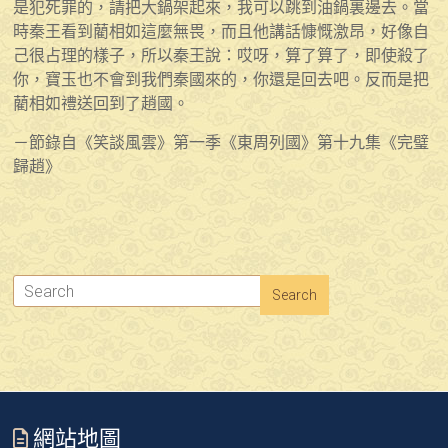
是犯死罪的，請把大鍋架起來，我可以跳到油鍋裏邊去。當
時秦王看到藺相如這麼無畏，而且他講話慷慨激昂，好像自
己很占理的樣子，所以秦王說：哎呀，算了算了，即使殺了
你，寶玉也不會到我們秦國來的，你還是回去吧。反而是把
藺相如禮送回到了趙國。
－節錄自《笑談風雲》第一季《東周列國》第十九集《完璧
歸趙》
網站地圖