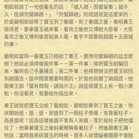
相如就說了一句很著名的話：「城入趙，而璧留秦；城不
入，臣請完璧歸趙。」「完璧歸趙」的成語就是這麼來的。
於是藺相如就帶了寶玉到了秦國，到了秦國之後，秦昭襄王
很得意，要拿寶玉過來看，看完之後他又傳給大臣看，大臣
看完之後又傳到後宮給美人看，隻字不提要給趙國十五座城
的事。
藺相如當時一看寶玉已經給了秦王，要想完璧歸趙的話怎麼
辦？他就必須得做兩件事－－第一件事：得把寶玉給騙回
來，騙到自己手裏邊去；第二件事：他得想辦法把寶玉送回
到趙國去，這中間是需要時間的。於是他就撒了兩個謊，他
跟秦王說「璧有微瑕，請指示王」說這個寶玉上有一個小黑
點，你沒看見，我要給你指出來。
秦王說就把寶玉交給了藺相如，藺相如拿到了寶玉之後，他
就開始退、退、退，就退到了一個柱子旁邊，背靠著柱子，
為甚麼呢？因為這樣後面不會有人來搶，等於是柱子把他擋
住了，他拿著寶玉之後斜著眼睛看著柱子，然後跟秦王講，
他說：當時我來送寶玉的時候，很多人就懷疑秦國是不會給