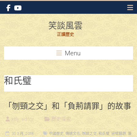
Skip
to
content
笑談風雲
正讀歷史
Menu
和氏璧
「刎頸之交」和「負荊請罪」的故事
xtfy_editor
歷史探索
30 3 月, 2018
中國歷史
,
傳統文化
,
刎頸之交
,
和氏璧
,
完璧歸趙
,
廉