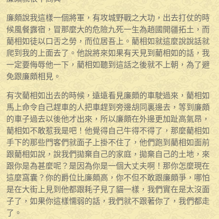
廉頗說我這樣一個將軍，有攻城野戰之大功，出去打仗的時
候風餐露宿，冒那麼大的危險九死一生為趙國開疆拓土，而
藺相如徒以口舌之勞，而位居吾上。藺相如就這麼說說話就
爬到我的上面去了。他說將來如果有天見到藺相如的話，我
一定要侮辱他一下，藺相如聽到這話之後就不上朝，為了避
免跟廉頗相見。
有次藺相如出去的時候，遠遠看見廉頗的車駛過來，藺相如
馬上命令自己趕車的人把車趕到旁邊胡同裏邊去，等到廉頗
的車子過去以後他才出來，所以廉頗在外邊更加趾高氣昂，
藺相如不敢惹我是吧！他覺得自己牛得不得了，那麼藺相如
手下的那些門客們就面子上掛不住了，他們跑到藺相如面前
跟藺相如說，說我們拋棄自己的家庭，拋棄自己的土地，來
跟你是為甚麼呢？是因為你是一個大丈夫啊！那你怎麼現在
這麼窩囊？你的爵位比廉頗高，你不但不敢跟廉頗爭，哪怕
是在大街上見到他都跟耗子見了貓一樣，我們實在是太沒面
子了，如果你這樣懦弱的話，我們就不跟著你了，我們都走
了。