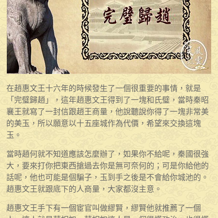
在趙惠文王十六年的時候發生了一個很重要的事情，就是
「完璧歸趙」，這年趙惠文王得到了一塊和氏璧，當時秦昭
襄王就寫了一封信跟趙王商量，他說聽說你得了一塊非常美
的美玉，所以願意以十五座城作為代價，希望來交換這塊
玉。
當時趙何就不知道應該怎麼辦了，如果你不給呢，秦國很強
大，要來打你把東西搶過去你是無可奈何的；可是你給他的
話呢，他也可能是個騙子，玉到手之後是不會給你城池的。
趙惠文王就跟底下的人商量，大家都沒主意。
趙惠文王手下有一個宦官叫做繆賢，繆賢他就推薦了一個