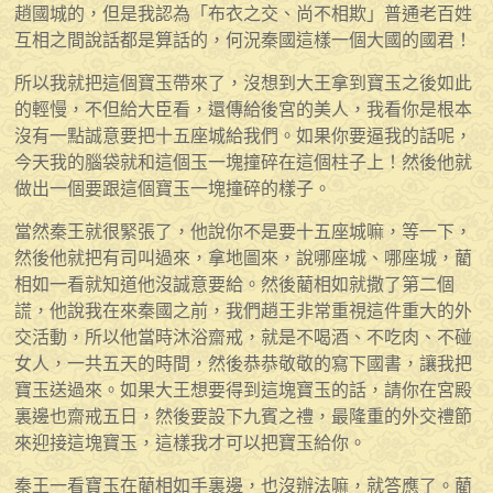
趙國城的，但是我認為「布衣之交、尚不相欺」普通老百姓
互相之間說話都是算話的，何況秦國這樣一個大國的國君！
所以我就把這個寶玉帶來了，沒想到大王拿到寶玉之後如此
的輕慢，不但給大臣看，還傳給後宮的美人，我看你是根本
沒有一點誠意要把十五座城給我們。如果你要逼我的話呢，
今天我的腦袋就和這個玉一塊撞碎在這個柱子上！然後他就
做出一個要跟這個寶玉一塊撞碎的樣子。
當然秦王就很緊張了，他說你不是要十五座城嘛，等一下，
然後他就把有司叫過來，拿地圖來，說哪座城、哪座城，藺
相如一看就知道他沒誠意要給。然後藺相如就撒了第二個
謊，他說我在來秦國之前，我們趙王非常重視這件重大的外
交活動，所以他當時沐浴齋戒，就是不喝酒、不吃肉、不碰
女人，一共五天的時間，然後恭恭敬敬的寫下國書，讓我把
寶玉送過來。如果大王想要得到這塊寶玉的話，請你在宮殿
裏邊也齋戒五日，然後要設下九賓之禮，最隆重的外交禮節
來迎接這塊寶玉，這樣我才可以把寶玉給你。
秦王一看寶玉在藺相如手裏邊，也沒辦法嘛，就答應了。藺