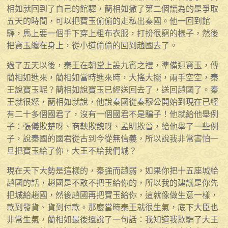
相如就回到了自己的館驛，藺相如撒了第二個謊為的是爭取
五天的時間，可以把寶玉偷偷的走私出秦國。他一回到館
驛，馬上要一個手下穿上粗布衣服，打扮很窮的樣子，然後
把寶玉纏在身上，從小道偷偷的回到趙國去了。
過了五天以後，秦王在朝堂上設九賓之禮，準備迎寶玉，傳
藺相如進來，藺相如當時進來時，大搖大擺，兩手空空，秦
王說寶玉呢？藺相如說寶玉已經送回去了，送回趙國了。秦
王就很怒，藺相如就說，他說秦國從秦穆公開始到現在已經
有二十多個國君了，沒有一個國君不是騙子！他就給他舉例
子：張儀欺楚呀、商鞅欺魏呀、孟明欺晉，給他舉了一些例
子，說秦國的國君從古到今從無信義，所以說我非常害怕一
旦把寶玉給了你，大王不給我們城？
現在天下大勢是這樣的，秦強而趙弱，如果你把十五座城給
趙國的話，趙國是不敢不把玉給你的，所以我的建議是你先
把城給趙國，然後趙國再把寶玉給你，這就像做生意一樣，
款到發貨、貨到付款。那麼當時秦王就很生氣，底下大臣也
非常生氣，藺相如最後還說了一句話：我知道我欺騙了大王