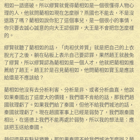
相如一語道破。所以繆賢就覺得藺相如是一個很懂得人物心
理的人，他就問藺相如現在怎麼辦？燕國也不能去，不是沒
退路了嗎？藺相如說你犯了這個事兒，是一個很小的事情，
你只要去誠心誠意的向大王認個罪，大王是不會把您怎麼樣
的。
繆賢就聽了藺相如的話，「肉袒伏斧質」就是把自己的上衣
脫光了之後，躺在砧板上表示自己要認罪，果然趙王就赦免
了繆賢，所以繆賢認為藺相如是一個人才，他就把藺相如推
薦給了趙王。趙王於是召見藺相如，他問藺相如寶玉是應該
給還是不應該給？
藺相如他沒有去分析利害、分析是非、或者分析曲直，他說
如果秦國出了這麼大的價錢，我們還不肯給的話，那我們趙
國就理虧了。如果我們給了秦國，但他不給我們城池的話，
秦國就理虧了。現在趙國軍事上已經是弱勢了，我們跟秦國
相比，在道德上我們不能再處於弱勢，所以我的想法是：應
該把玉送給秦國。
趙何還是有點兒猶豫，那如果秦國不給我們城池怎麼辦？藺