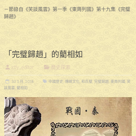
－節錄自《笑談風雲》第一季《東周列國》第十九集《完璧
歸趙》
「完璧歸趙」的藺相如
xtfy_editor
歷史探索
30 3 月, 2018
中國歷史
,
傳統文化
,
和氏璧
,
完璧歸趙
,
東周列國
,
笑
談風雲
,
藺相如