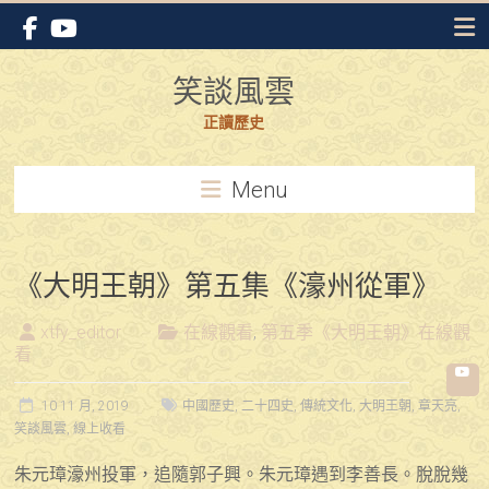
Skip
to
content
笑談風雲
正讀歷史
Menu
《大明王朝》第五集《濠州從軍》
xtfy_editor
在線觀看
,
第五季《大明王朝》在線觀
看
10 11 月, 2019
中國歷史
,
二十四史
,
傳統文化
,
大明王朝
,
章天亮
,
笑談風雲
,
線上收看
朱元璋濠州投軍，追隨郭子興。朱元璋遇到李善長。脫脫幾