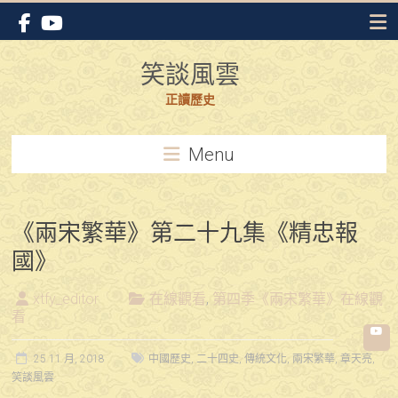
Skip
to
content
笑談風雲
正讀歷史
Menu
《兩宋繁華》第二十九集《精忠報
國》
xtfy_editor
在線觀看
,
第四季《兩宋繁華》在線觀
看
25 11 月, 2018
中國歷史
,
二十四史
,
傳統文化
,
兩宋繁華
,
章天亮
,
笑談風雲