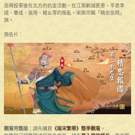
岳飛投軍後在北方的抗金活動，在江南剿滅匪患，平息李
成、曹成、張用、楊幺等的叛亂。宋高宗賜「精忠岳飛」
旗。
預告片：
觀看完整版
：請先購買
《兩宋繁華》整季觀看
。