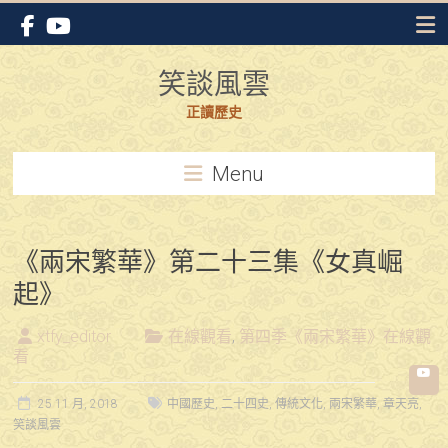
Skip
to
content
笑談風雲
正讀歷史
Menu
《兩宋繁華》第二十三集《女真崛
起》
xtfy_editor
在線觀看
,
第四季《兩宋繁華》在線觀
看
25 11 月, 2018
中國歷史
,
二十四史
,
傳統文化
,
兩宋繁華
,
章天亮
,
笑談風雲