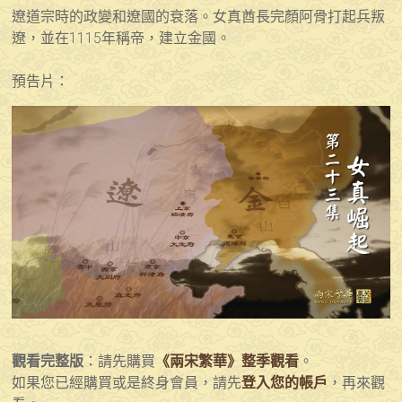
遼道宗時的政變和遼國的衰落。女真酋長完顏阿骨打起兵叛
遼，並在1115年稱帝，建立金國。
預告片：
觀看完整版
：請先購買
《兩宋繁華》整季觀看
。
如果您已經購買或是終身會員，請先
登入您的帳戶
，再來觀