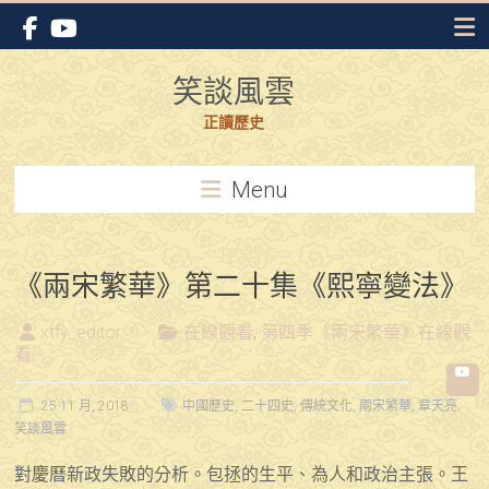
Skip
to
content
笑談風雲
正讀歷史
Menu
《兩宋繁華》第二十集《熙寧變法》
xtfy_editor
在線觀看
,
第四季《兩宋繁華》在線觀
看
25 11 月, 2018
中國歷史
,
二十四史
,
傳統文化
,
兩宋繁華
,
章天亮
,
笑談風雲
對慶曆新政失敗的分析。包拯的生平、為人和政治主張。王