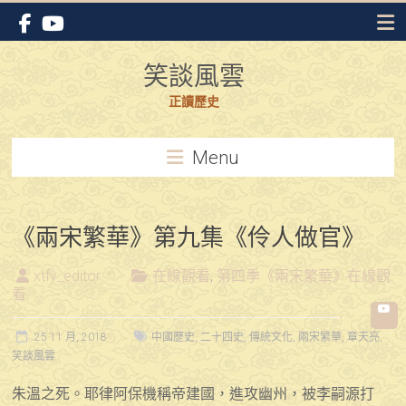
Skip
to
content
笑談風雲
正讀歷史
Menu
《兩宋繁華》第九集《伶人做官》
xtfy_editor
在線觀看
,
第四季《兩宋繁華》在線觀
看
25 11 月, 2018
中國歷史
,
二十四史
,
傳統文化
,
兩宋繁華
,
章天亮
,
笑談風雲
朱溫之死。耶律阿保機稱帝建國，進攻幽州，被李嗣源打