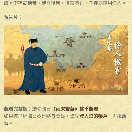
敗。李存勗稱帝，建立後唐。後梁滅亡。李存勗重用伶人。
預告片：
觀看完整版
：請先購買
《兩宋繁華》整季觀看
。
如果您已經購買或是終身會員，請先
登入您的帳戶
，再來觀
看。