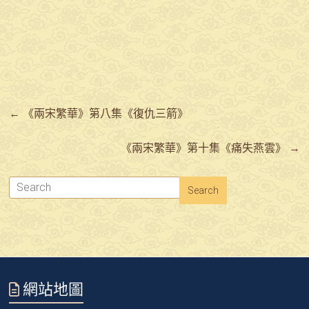
←
《兩宋繁華》第八集《復仇三箭》
《兩宋繁華》第十集《痛失燕雲》
→
網站地圖