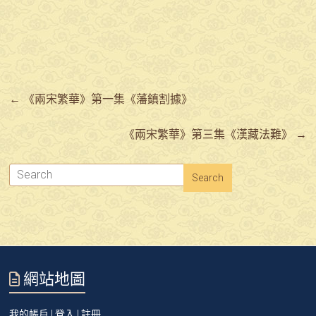
←
《兩宋繁華》第一集《藩鎮割據》
《兩宋繁華》第三集《漢藏法難》
→
網站地圖
我的帳戶 | 登入 | 註冊