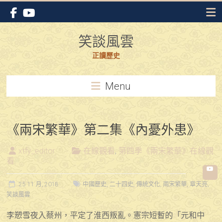
Skip
to
content
笑談風雲
正讀歷史
Menu
《兩宋繁華》第二集《內憂外患》
xtfy_editor
在線觀看
,
第四季《兩宋繁華》在線觀
看
25 11 月, 2018
中國歷史
,
二十四史
,
傳統文化
,
兩宋繁華
,
章天亮
,
笑談風雲
李愬雪夜入蔡州，平定了淮西叛亂。憲宗短暫的「元和中