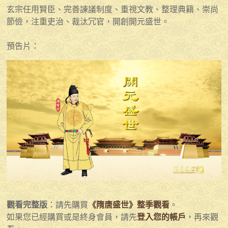
玄宗任用賢臣、完善諫議制度、重視文教、整理典籍、崇尚
節儉，注重吏治、裁汰冗官，開創開元盛世。
預告片：
觀看完整版
：請先購買
《隋唐盛世》整季觀看
。
如果您已經購買或是終身會員，請先
登入您的帳戶
，再來觀