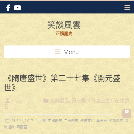
Skip
to
content
笑談風雲
正讀歷史
Menu
《隋唐盛世》第三十七集《開元盛
世》
xtfy_editor
在線觀看
,
第三季《隋唐盛世》在線觀
看
21 5 月, 2017
中國歷史
,
二十四史
,
傳統文化
,
章天亮
,
笑談風雲
,
資
治通鑑
,
隋唐盛世