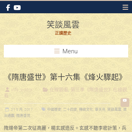
Skip
to
content
笑談風雲
正讀歷史
Menu
《隋唐盛世》第十六集《烽火驟起》
xtfy_editor
在線觀看
,
第三季《隋唐盛世》在線觀
看
21 5 月, 2017
中國歷史
,
二十四史
,
傳統文化
,
章天亮
,
笑談風雲
,
資
治通鑑
,
隋唐盛世
隋煬帝第二次征高麗，楊玄感造反。玄感不聽李密計策，兵