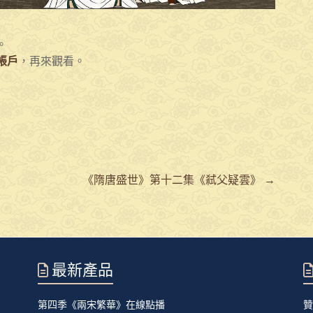
。
帳戶
，再來觀看。
《隋唐盛世》第十二集《弒父疑雲》
→
最新產品
第四季《兩宋繁華》在線點播