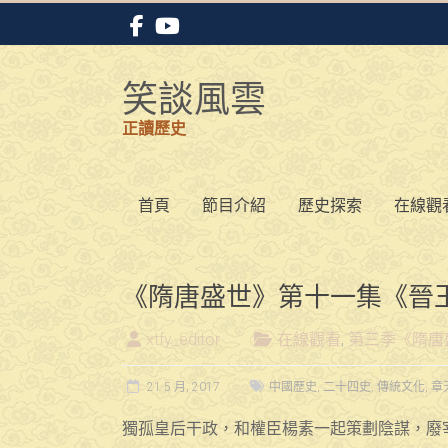
Skip
to
content
笑談風雲
正讀歷史
首頁
節目介紹
歷史探索
在線觀
《隋唐盛世》第十一集《晉
xtfy_editor
在線觀看
,
第三季《隋唐
21 5 月, 2017
中國歷史
,
二十四史
,
傳統文化
,
章
獨孤皇后干政，和權臣楊素一起策劃陰謀，廢