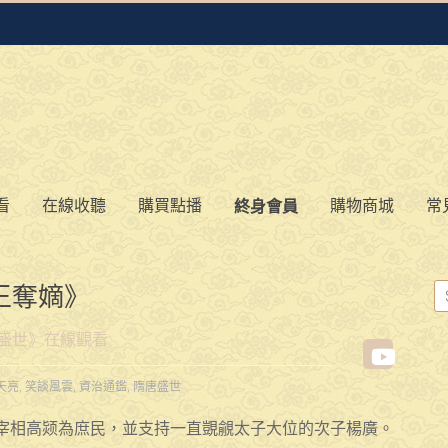
看
在線收聽
購買點播
購物商城
常
終身會員
王奪嫡》
盛世》在線觀看
天亮
,
笑談風雲
,
資治通鑑
,
隋唐盛世
宰相高颎為庶民，並支持一直覬覦太子大位的次子楊廣。