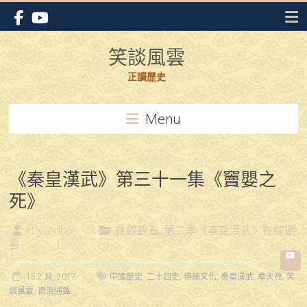
Skip
to
content
笑談風雲
正讀歷史
Menu
《秦皇漢武》第三十一集《竇嬰之
死》
xtfy_editor
在線觀看
,
第二季《秦皇漢武》在線觀
看
15 2 月, 2017
中國歷史
,
二十四史
,
傳統文化
,
秦皇漢武
,
章天亮
,
笑
談風雲
,
資治通鑑