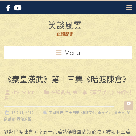
Skip
to
content
笑談風雲
正讀歷史
Menu
《秦皇漢武》第十三集《暗渡陳倉》
xtfy_editor
在線觀看
,
第二季《秦皇漢武》在線觀
看
15 2 月, 2017
中國歷史
,
二十四史
,
傳統文化
,
秦皇漢武
,
章天亮
,
笑
談風雲
,
資治通鑑
劉邦暗度陳倉，率五十六萬諸侯聯軍佔領彭城，被項羽三萬