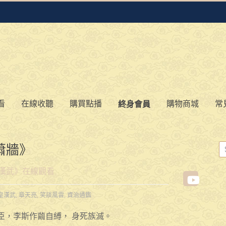
看
在線收聽
購買點播
購物商城
常
終身會員
蕭牆》
漢武》在線觀看
皇漢武
,
章天亮
,
笑談風雲
,
資治通鑑
臣，李斯作繭自縛， 身死族滅。