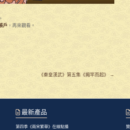
。
帳戶
，再來觀看。
《秦皇漢武》第五集《揭竿而起》
→
最新產品
第四季《兩宋繁華》在線點播