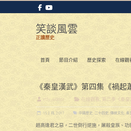
Skip
to
content
笑談風雲
正讀歷史
首頁
節目介紹
歷史探索
在線觀
《秦皇漢武》第四集《禍起
xtfy_editor
在線觀看
,
第二季《秦皇
15 2 月, 2017
中國歷史
,
二十四史
,
傳統文化
,
秦
趙高逢君之惡，二世倒行逆施，屠殺皇族、功