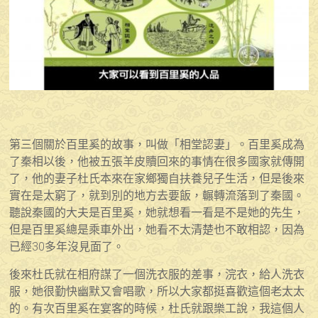
第三個關於百里奚的故事，叫做「相堂認妻」。百里奚成為
了秦相以後，他被五張羊皮贖回來的事情在很多國家就傳開
了，他的妻子杜氏本來在家鄉獨自扶養兒子生活，但是後來
實在是太窮了，就到別的地方去要飯，輾轉流落到了秦國。
聽說秦國的大夫是百里奚，她就想看一看是不是她的先生，
但是百里奚總是乘車外出，她看不太清楚也不敢相認，因為
已經30多年沒見面了。
後來杜氏就在相府謀了一個洗衣服的差事，浣衣，給人洗衣
服，她很勤快幽默又會唱歌，所以大家都挺喜歡這個老太太
的。有次百里奚在宴客的時候，杜氏就跟樂工說，我這個人