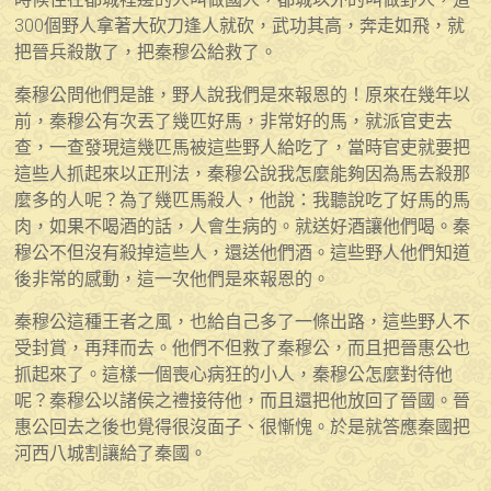
300個野人拿著大砍刀逢人就砍，武功其高，奔走如飛，就
把晉兵殺散了，把秦穆公給救了。
秦穆公問他們是誰，野人說我們是來報恩的！原來在幾年以
前，秦穆公有次丟了幾匹好馬，非常好的馬，就派官吏去
查，一查發現這幾匹馬被這些野人給吃了，當時官吏就要把
這些人抓起來以正刑法，秦穆公說我怎麼能夠因為馬去殺那
麼多的人呢？為了幾匹馬殺人，他說：我聽說吃了好馬的馬
肉，如果不喝酒的話，人會生病的。就送好酒讓他們喝。秦
穆公不但沒有殺掉這些人，還送他們酒。這些野人他們知道
後非常的感動，這一次他們是來報恩的。
秦穆公這種王者之風，也給自己多了一條出路，這些野人不
受封賞，再拜而去。他們不但救了秦穆公，而且把晉惠公也
抓起來了。這樣一個喪心病狂的小人，秦穆公怎麼對待他
呢？秦穆公以諸侯之禮接待他，而且還把他放回了晉國。晉
惠公回去之後也覺得很沒面子、很慚愧。於是就答應秦國把
河西八城割讓給了秦國。