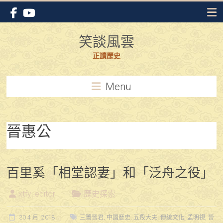
Skip
to
content
笑談風雲
正讀歷史
Menu
晉惠公
百里奚「相堂認妻」和「泛舟之役」
xtfy_editor
歷史探索
30 4 月, 2018
三置晉君
,
中國歷史
,
五羖大夫
,
傳統文化
,
孟明視
,
晉