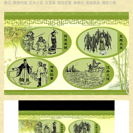
惠公
,
東周列國
,
泛舟之役
,
百里奚
,
相堂認妻
,
秦穆公
,
笑談風雲
,
韓原之戰