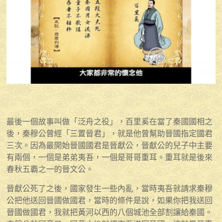
最後一個故事叫做「泛舟之役」，百里奚在當了秦國國相之
後，秦穆公曾經「三置晉君」，就是他曾幫助晉國指定國君
三次。因為最開始晉國國君是晉獻公，晉獻公的兒子中主要
有兩個，一個是弟弟夷吾，一個是哥哥重耳。重耳就是後來
春秋五霸之一的晉文公。
晉獻公死了之後，國家發生一些內亂，當時夷吾就請求秦穆
公把他送回晉國做國君，當時的條件是說，如果你把我送回
晉國做國君，我就把黃河以西的八個城池全部割讓給秦國。