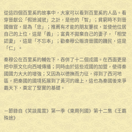
從這四個百里奚的故事中，大家可以看到百里奚的人品。看
穿晉獻公「假途滅虢」之計，是他的「智」；貧窮時不到晉
國做官，是為「忠」；推薦有才能的朋友蹇叔，並使他位居
自己的上位，這是「義」；富貴不拋棄自己的妻子，「相堂
認妻」，這是「不忘本」；勸秦穆公賑濟晉國的饑民，這是
「仁」。
秦穆公在百里奚的輔佐下，吞併了十二個戎國。在西面更是
把中原文化向西域傳播；同時由於這些戎國的加盟，使得秦
國國力大大的增強；又因為以德撫而力征，得到了西河地
區，把秦國的國境拓展到了黃河的邊上，這也為秦國後來爭
霸天下，奠定了堅實的基礎。
－節錄自《笑談風雲》第一季《東周列國》第十二集《王霸
殊途》