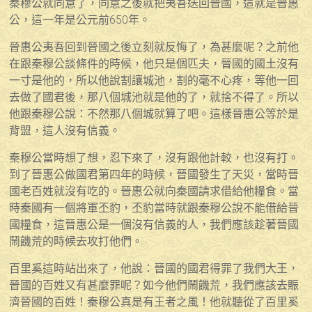
秦穆公就同意了，同意之後就把夷吾送回晉國，這就是晉惠
公，這一年是公元前650年。
晉惠公夷吾回到晉國之後立刻就反悔了，為甚麼呢？之前他
在跟秦穆公談條件的時候，他只是個匹夫，晉國的國土沒有
一寸是他的，所以他說割讓城池，割的毫不心疼，等他一回
去做了國君後，那八個城池就是他的了，就捨不得了。所以
他跟秦穆公說：不然那八個城就算了吧。這樣晉惠公等於是
背盟，這人沒有信義。
秦穆公當時想了想，忍下來了，沒有跟他計較，也沒有打。
到了晉惠公做國君第四年的時候，晉國發生了天災，當時晉
國老百姓就沒有吃的。晉惠公就向秦國請求借給他糧食。當
時秦國有一個將軍丕豹，丕豹當時就跟秦穆公說不能借給晉
國糧食，這晉惠公是一個沒有信義的人，我們應該趁著晉國
鬧饑荒的時候去攻打他們。
百里奚這時站出來了，他說：晉國的國君得罪了我們大王，
晉國的百姓又有甚麼罪呢？如今他們鬧饑荒，我們應該去賑
濟晉國的百姓！秦穆公真是有王者之風！他就聽從了百里奚