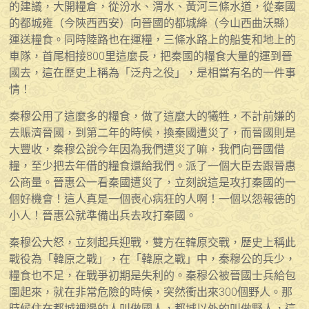
的建議，大開糧倉，從汾水、渭水、黃河三條水道，從秦國
的都城雍（今陝西西安）向晉國的都城絳（今山西曲沃縣）
運送糧食。同時陸路也在運糧，三條水路上的船隻和地上的
車隊，首尾相接800里這麼長，把秦國的糧食大量的運到晉
國去，這在歷史上稱為「泛舟之役」，是相當有名的一件事
情！
秦穆公用了這麼多的糧食，做了這麼大的犧牲，不計前嫌的
去賑濟晉國，到第二年的時候，換秦國遭災了，而晉國則是
大豐收，秦穆公說今年因為我們遭災了嘛，我們向晉國借
糧，至少把去年借的糧食還給我們。派了一個大臣去跟晉惠
公商量。晉惠公一看秦國遭災了，立刻說這是攻打秦國的一
個好機會！這人真是一個喪心病狂的人啊！一個以怨報德的
小人！晉惠公就準備出兵去攻打秦國。
秦穆公大怒，立刻起兵迎戰，雙方在韓原交戰，歷史上稱此
戰役為「韓原之戰」，在「韓原之戰」中，秦穆公的兵少，
糧食也不足，在戰爭初期是失利的。秦穆公被晉國士兵給包
圍起來，就在非常危險的時候，突然衝出來300個野人。那
時候住在都城裡邊的人叫做國人，都城以外的叫做野人，這