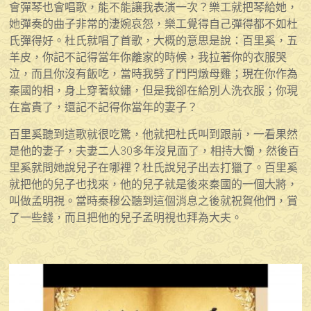
會彈琴也會唱歌，能不能讓我表演一次？樂工就把琴給她，
她彈奏的曲子非常的淒婉哀怨，樂工覺得自己彈得都不如杜
氏彈得好。杜氏就唱了首歌，大概的意思是說：百里奚，五
羊皮，你記不記得當年你離家的時候，我拉著你的衣服哭
泣，而且你沒有飯吃，當時我劈了門閂燉母雞；現在你作為
秦國的相，身上穿著紋繡，但是我卻在給別人洗衣服；你現
在富貴了，還記不記得你當年的妻子？
百里奚聽到這歌就很吃驚，他就把杜氏叫到跟前，一看果然
是他的妻子，夫妻二人30多年沒見面了，相持大慟，然後百
里奚就問她說兒子在哪裡？杜氏說兒子出去打獵了。百里奚
就把他的兒子也找來，他的兒子就是後來秦國的一個大將，
叫做孟明視。當時秦穆公聽到這個消息之後就祝賀他們，賞
了一些錢，而且把他的兒子孟明視也拜為大夫。