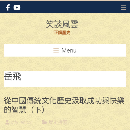
Skip
to
content
笑談風雲
正讀歷史
Menu
岳飛
從中國傳統文化歷史汲取成功與快樂
的智慧（下）
xtfy_editor
歷史探索