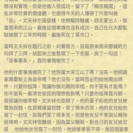
想沒有實現，但是他做人很成功，留下了「精忠報國」，這
些非常珍貴的價值觀，也使得今天的人懂得了什麼叫做
「忠」。文天祥也是這樣，他想驅除韃虜，趕走蒙古人，恢
復南宋的江山，最後這個事情也沒有成功，自己在元大都監
獄被關了三年的時間，最後死在了菜市口。
當時文天祥在臨行之前，向著南方，就是原來南宋都城的方
向拜了三拜，站起來之後整理了一下衣服，說了一句話：
「吾事畢矣。」我的事情做完了。
他的什麼事情做完了？他恢復大宋江山了嗎？沒有。他把趙
家再重新立為皇帝嗎？他也沒有。當時忽必烈給他開出條
件，只要你投降，我讓你做元朝的宰相，你不是有才能嗎？
你不是有一套濟世安民的理想抱負嗎？只要你投降我元朝，
我就讓你做宰相，文天祥也拒絕了。他的妻子和他的女兒被
賣為奴隸，在宮裡邊當奴隸，受了很多的苦，他的女兒給他
寫了一封信，說我們受了很多苦。但是他女兒不會說父親你
投降吧。文天祥很難過，因為當父親嘛，對自己的女兒肯定
是……他給他女兒寫了一封信，他說爹爹管不得，我這個當爹