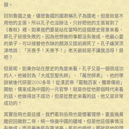
狽。
回到魯國之後，儘管魯國的國君稱孔子為國老，但是就是不
用他的主張。所以孔子也沒辦法，只好把他的主張寫到了
《春秋》裡，如果我們要是站在當時的這個歷史背景來看，
那孔子就很失敗的，因為他想做的事都沒有做成，他最心愛
的弟子，可以接替他衣缽的顏淵又提前病死了。孔子痛哭流
涕地說：「天喪予！天喪予！」老天爺就是不讓我活呀！是
吧？
但是呢，如果你站在歷史的角度來看，孔子又是一個很成功
的人。他被封為「大成至聖先師」、「萬世師表」，他的學
說被後代研習2000多年！從漢武帝「罷黜百家，獨尊儒術」
開始，儒家成為中國的一元官學！就是你從他那個時代來看
的話，他做得並不成功，但是從歷史來看的話，他又是非常
成功的！
其實岳飛也是這樣，我們看到岳飛也是懷著理想，要直搗黃
龍迎回徽欽二帝，統一恢復中國的疆域，但是他這個事情沒
有做成，而且最後死在風波亭，死的也很慘。那就是他的理