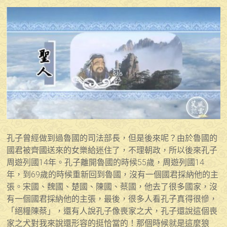
孔子曾經做到過魯國的司法部長，但是後來呢？由於魯國的
國君被齊國送來的女樂給迷住了，不理朝政，所以後來孔子
周遊列國14年。孔子離開魯國的時候55歲，周遊列國14
年，到69歲的時候重新回到魯國，沒有一個國君採納他的主
張。宋國、魏國、楚國、陳國、蔡國，他去了很多國家，沒
有一個國君採納他的主張，最後，很多人看孔子真得很慘，
「絕糧陳蔡」，還有人說孔子像喪家之犬，孔子還說這個喪
家之犬對我來說還形容的挺恰當的！那個時候就是這麼狼