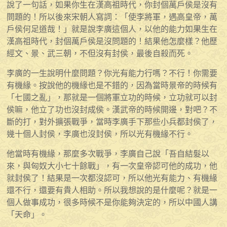
說了一句話，如果你生在漢高祖時代，你封個萬戶侯是沒有
問題的！所以後來宋朝人寫詞：「使李將軍，遇高皇帝，萬
戶侯何足道哉！」就是說李廣這個人，以他的能力如果生在
漢高祖時代，封個萬戶侯是沒問題的！結果他怎麼樣？他歷
經文、景、武三朝，不但沒有封侯，最後自殺而死。
李廣的一生說明什麼問題？你光有能力行嗎？不行！你需要
有機緣。按說他的機緣也是不錯的，因為當時景帝的時候有
「七國之亂」，那就是一個將軍立功的時候，立功就可以封
侯嘛，他立了功也沒封成侯。漢武帝的時候開邊，對吧？不
斷的打，對外擴張戰爭，當時李廣手下那些小兵都封侯了，
幾十個人封侯，李廣也沒封侯，所以光有機緣不行。
他當時有機緣，那麼多次戰爭，李廣自己說「吾自結髮以
來，與匈奴大小七十餘戰」，有一次皇帝認可他的成功，他
就封侯了！結果是一次都沒認可，所以他光有能力、有機緣
還不行，還要有貴人相助。所以我想說的是什麼呢？就是一
個人做事成功，很多時候不是你能夠決定的，所以中國人講
「天命」。