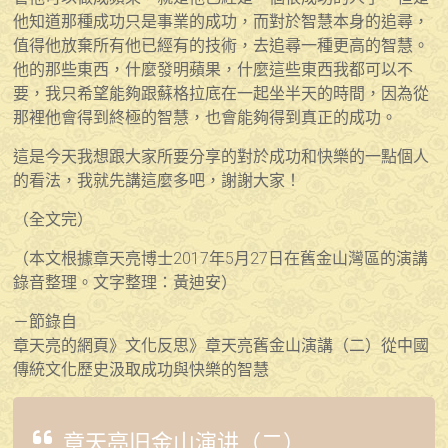
他知道那種成功只是事業的成功，而對於智慧本身的追尋，
值得他放棄所有他已經有的技術，去追尋一種更高的智慧。
他的那些東西，什麼發明蘋果，什麼這些東西我都可以不
要，我只希望能夠跟蘇格拉底在一起坐半天的時間，因為從
那裡他會得到終極的智慧，也會能夠得到真正的成功。
這是今天我想跟大家所要分享的對於成功和快樂的一點個人
的看法，我就先講這麼多吧，謝謝大家！
（全文完）
（本文根據章天亮博士2017年5月27日在舊金山灣區的演講
錄音整理。文字整理：黃迪安）
－節錄自
章天亮的網頁》文化反思》章天亮舊金山演講（二）從中國
傳統文化歷史汲取成功與快樂的智慧
章天亮旧金山演讲（二）