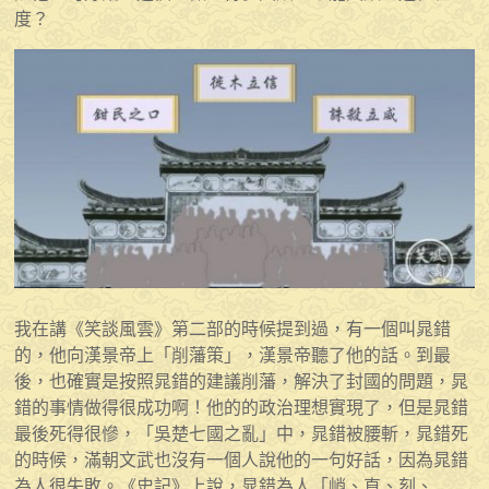
度？
我在講《笑談風雲》第二部的時候提到過，有一個叫晁錯
的，他向漢景帝上「削藩策」，漢景帝聽了他的話。到最
後，也確實是按照晁錯的建議削藩，解決了封國的問題，晁
錯的事情做得很成功啊！他的的政治理想實現了，但是晁錯
最後死得很慘，「吳楚七國之亂」中，晁錯被腰斬，晁錯死
的時候，滿朝文武也沒有一個人說他的一句好話，因為晁錯
為人很失敗。《史記》上說，晁錯為人「峭、直、刻、