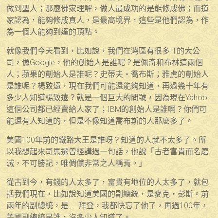
做到聖人；那麼佛家理解，做人最成功的是能修成佛；而道
家認為，能夠修成真人，是最高境界，這些是他們認為，作
為一個人能夠到達的頂點。
就像我們今天看到，比如說，我們在灣區有很多IT的大公
司，像Google，他的創始人是誰呢？是佩奇和布林這兩個
人；蘋果的創始人是誰呢？史蒂夫・喬布斯；雅虎的創始人
是誰呢？楊致遠，現在我們可能還能夠知道，再過幾十年有
多少人知道楊致遠？就是一個巨大的問號，因為現在Yahoo
這個公司都已經賣給人家了；IBM的創始人是誰啊？你們可
能還有人知道的，但是不像知道喬布斯的人那麼多了。
美國100年前的鐵路大王是誰呀？知道的人就不太多了。所
以我想起來司馬遷曾經講過一句話，他說「古者富貴而名磨
滅，不可勝記，唯倜儻非常之人稱焉。」
從古到今，有錢的人太多了，富貴有地位的人太多了，就包
括我們現在，比如說知道美國的副總統，是麥克・彭斯。前
兩年的副總統，是……拜登，我都快忘了他了，再過100年，
美國副總統是誰，沒多少人知道了。