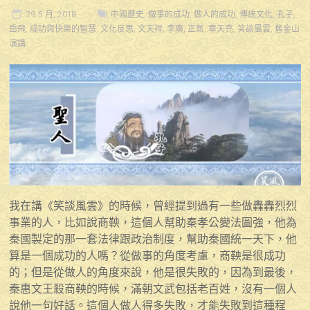
29 5 月, 2018
中國歷史
,
做事的成功
,
做人的成功
,
傳統文化
,
孔子
,
岳飛
,
成功與快樂的智慧
,
文化反思
,
文天祥
,
李廣
,
正氣
,
章天亮
,
笑談風雲
,
舊金山
演講
我在講《笑談風雲》的時候，曾經提到過有一些做轟轟烈烈
事業的人，比如說商鞅，這個人幫助秦孝公變法圖強，他為
秦國製定的那一套法律跟政治制度，幫助秦國統一天下，他
算是一個成功的人嗎？從做事的角度考慮，商鞅是很成功
的；但是從做人的角度來說，他是很失敗的，因為到最後，
秦惠文王殺商鞅的時候，滿朝文武包括老百姓，沒有一個人
說他一句好話。這個人做人得多失敗，才能失敗到這種程