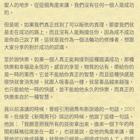
聖人的地步，從這個角度來講，我們沒有任何一個人是成功
的。
但是呢，如果我們真正找到了可以皈依的真理，那麼我們就
是走在成功的路上，而且沒有人能夠擋住你，因為成不成功
是你自己說了算，這就是我作為一個法輪功的修煉者，想跟
大家分享的對於成功的認識。
至於說快樂，如果一個人真正能夠達到這種圓滿成功，那種
快樂和幸福是永恆的。感官的享受，物質的佔有，帶給你的
是一時的東西，它並不能給你真正的智慧，而且這種快感是
很快就會消失掉，就跟人吸毒品一樣，就是毒品越來越強，
也只能給他一時的快感，並不能給他永久的快樂，而真正的
快樂來自於一種智慧。
我以前演講的時候，曾經引用過喬布斯說過的一句話，2001
年，在接受《新聞周刊》採訪的時候，他說了這樣一句話，
他說：「我願意把我所有的技術拿出來，換來一個下午的時
間和蘇格拉底坐在一起。」也就是說，從他的角度來講，儘
管他可以做成蘋果，就是他已經是一個很成功的人了，但是