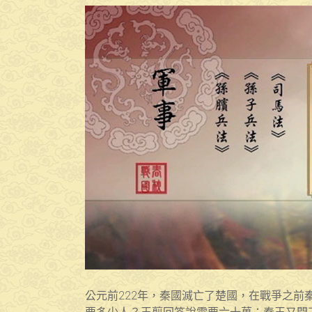
公元前222年，秦國滅亡了楚國，在戰爭之