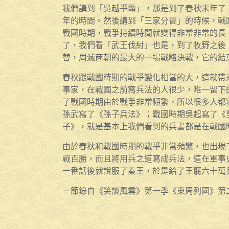
我們講到「吳越爭霸」，那是到了春秋末年了，
年的時間。然後講到「三家分晉」的時候，戰國
戰國時期，戰爭持續時間就變得非常非常的長
了，我們看「武王伐紂」也是，到了牧野之後
替，周滅商朝的最大的一場戰略決戰，它的結
春秋跟戰國時期的戰爭變化相當的大，這就帶
事家，在戰國之前寫兵法的人很少，唯一留下
了戰國時期由於戰爭非常頻繁，所以很多人都
孫武寫了《孫子兵法》；戰國時期吳起寫了《
子》，就是基本上我們看到的兵書都是在戰國
由於春秋和戰國時期的戰爭非常頻繁，也出現
戰百勝，而且將用兵之道寫成兵法，這在軍事
一番話後就說服了秦王，於是給了王翦六十萬
－節錄自《笑談風雲》第一季《東周列國》第