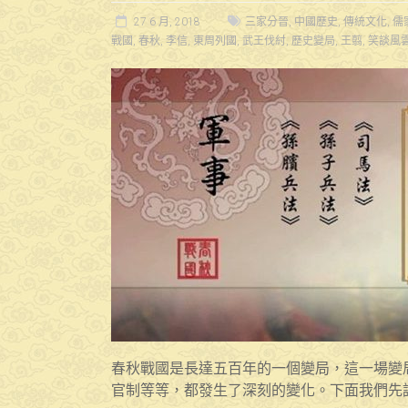
27 6 月, 2018
三家分晉
,
中國歷史
,
傳統文化
,
儒
戰國
,
春秋
,
李信
,
東周列國
,
武王伐紂
,
歷史變局
,
王翦
,
笑談風
春秋戰國是長達五百年的一個變局，這一場變
官制等等，都發生了深刻的變化。下面我們先