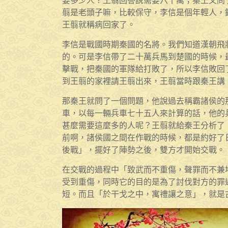
要多少人？王翦回答說需要六十萬；秦王又問
翦是老頭子嘛，比較保守，李信是個年輕人，
王翦就稱病回家了。
李信是戰國時期秦國的名將。我們知道漢朝飛
的。可是李信帶了二十萬兵馬到楚國的時候，
擊戰，把秦國的軍隊給打敗了，所以李信敗回
到王翦的家裡請王翦出來，王翦當時跟秦王講
那秦王就問了一個問題，他說過去稱霸諸侯的
車，以每一輛兵車七十五人來計算的話，他的
甚麼需要這麼多的人呢？王翦就給秦王分析了
前啊，諸侯國之間在作戰的時候，都是約好了
後戰」，擺好了陣勢之後，雙方才開始交戰。
在交戰的過程中「致武而不重傷，聲罪而不兼
受到重傷，同時它的目的是為了討伐對方的罪
短。而且「於干戈之中，寓禮讓之意」，就是