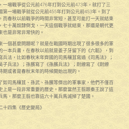
一場戰爭從公元前476年打到公元前473年，就打了三
第一場戰爭就從公元前455年打到公元前453年。到了
。而春秋以前戰爭的時間非常短，甚至可能打一天就結束
，七十萬奴隸倒戈，一天這個戰爭就結束，那還是朝代更
束也是非常非常快的。
來一個甚麼問題呢？就是在戰國時期出現了很多很多的軍
的一本兵書，在春秋以前就是姜子牙留下的《六韜》，到
寫兵法，比如春秋末年齊國的司馬穰苴寫過《司馬法》；
吳子兵法》；孫臏寫了《孫臏兵法》；尉繚寫了《尉繚
時期或者是春秋末年的時候開始出現的。
了如司馬穰苴、孫武、孫臏等傑出的軍事家，他們不僅百
史上是一段非常重要的歷史。那麼當然王翦跟秦王說了這
兵馬，那麼王翦也靠這六十萬兵馬滅掉了楚國。
二十四集《歷史變局》