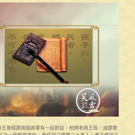
前秦王曾經跟兩個將軍有一段對話，他問老將王翦，滅楚需