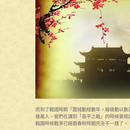
而到了戰國時期「圍城動經數年，報級動以數
幾萬人。我們在講到「長平之戰」的時候曾經
戰國時候戰爭已經跟春秋時期完全不一樣了。