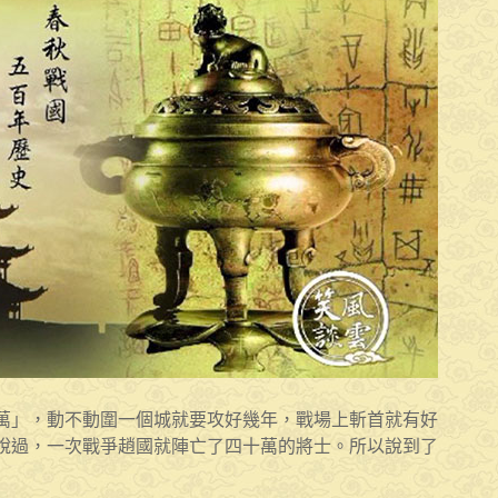
萬」，動不動圍一個城就要攻好幾年，戰場上斬首就有好
說過，一次戰爭趙國就陣亡了四十萬的將士。所以說到了