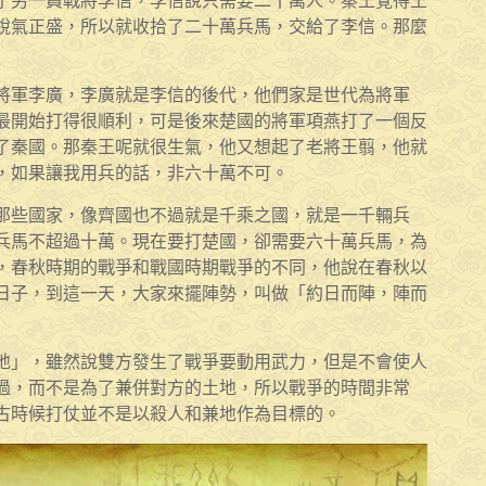
了另一員戰將李信，李信說只需要二十萬人。秦王覺得王
銳氣正盛，所以就收拾了二十萬兵馬，交給了李信。那麼
將軍李廣，李廣就是李信的後代，他們家是世代為將軍
最開始打得很順利，可是後來楚國的將軍項燕打了一個反
了秦國。那秦王呢就很生氣，他又想起了老將王翦，他就
，如果讓我用兵的話，非六十萬不可。
那些國家，像齊國也不過就是千乘之國，就是一千輛兵
兵馬不超過十萬。現在要打楚國，卻需要六十萬兵馬，為
，春秋時期的戰爭和戰國時期戰爭的不同，他說在春秋以
日子，到這一天，大家來擺陣勢，叫做「約日而陣，陣而
地」，雖然說雙方發生了戰爭要動用武力，但是不會使人
過，而不是為了兼併對方的土地，所以戰爭的時間非常
古時候打仗並不是以殺人和兼地作為目標的。