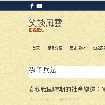
Skip
to
content
笑談風雲
正讀歷史
首頁
節目介紹
歷史探索
在線觀
孫子兵法
春秋戰國時期的社會變遷：
xtfy_editor
歷史探索