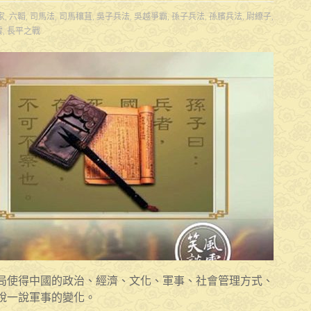
家
,
六韜
,
司馬法
,
司馬穰苴
,
吳子兵法
,
吳越爭霸
,
孫子兵法
,
孫臏兵法
,
尉繚子
,
雲
,
長平之戰
局使得中國的政治、經濟、文化、軍事、社會管理方式、
說一說軍事的變化。