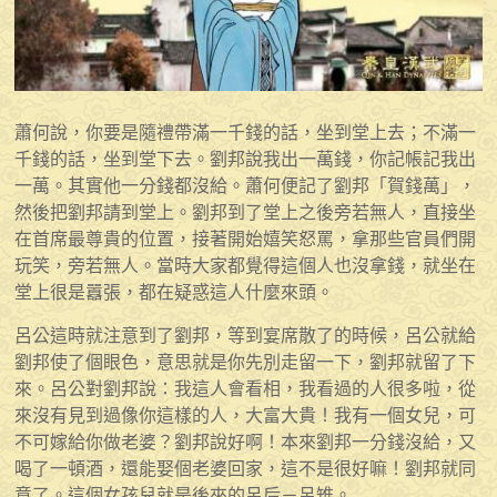
蕭何說，你要是隨禮帶滿一千錢的話，坐到堂上去；不滿一
千錢的話，坐到堂下去。劉邦說我出一萬錢，你記帳記我出
一萬。其實他一分錢都沒給。蕭何便記了劉邦「賀錢萬」，
然後把劉邦請到堂上。劉邦到了堂上之後旁若無人，直接坐
在首席最尊貴的位置，接著開始嬉笑怒罵，拿那些官員們開
玩笑，旁若無人。當時大家都覺得這個人也沒拿錢，就坐在
堂上很是囂張，都在疑惑這人什麼來頭。
呂公這時就注意到了劉邦，等到宴席散了的時候，呂公就給
劉邦使了個眼色，意思就是你先別走留一下，劉邦就留了下
來。呂公對劉邦說：我這人會看相，我看過的人很多啦，從
來沒有見到過像你這樣的人，大富大貴！我有一個女兒，可
不可嫁給你做老婆？劉邦說好啊！本來劉邦一分錢沒給，又
喝了一頓酒，還能娶個老婆回家，這不是很好嘛！劉邦就同
意了。這個女孩兒就是後來的呂后－呂雉。