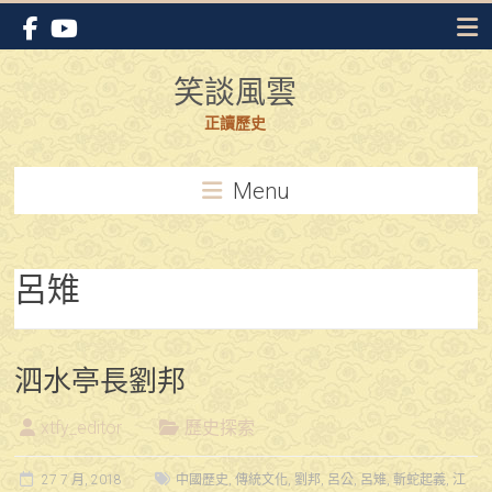
Skip
to
content
笑談風雲
正讀歷史
Menu
呂雉
泗水亭長劉邦
xtfy_editor
歷史探索
27 7 月, 2018
中國歷史
,
傳統文化
,
劉邦
,
呂公
,
呂雉
,
斬蛇起義
,
江