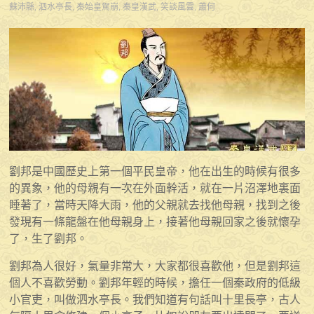
蘇沛縣
,
泗水亭長
,
秦始皇駕崩
,
秦皇漢武
,
笑談風雲
,
蕭何
劉邦是中國歷史上第一個平民皇帝，他在出生的時候有很多
的異象，他的母親有一次在外面幹活，就在一片沼澤地裏面
睡著了，當時天降大雨，他的父親就去找他母親，找到之後
發現有一條龍盤在他母親身上，接著他母親回家之後就懷孕
了，生了劉邦。
劉邦為人很好，氣量非常大，大家都很喜歡他，但是劉邦這
個人不喜歡勞動。劉邦年輕的時候，擔任一個秦政府的低級
小官吏，叫做泗水亭長。我們知道有句話叫十里長亭，古人