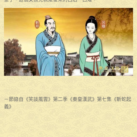
－節錄自《笑談風雲》第二季《秦皇漢武》第七集《斬蛇起
義》