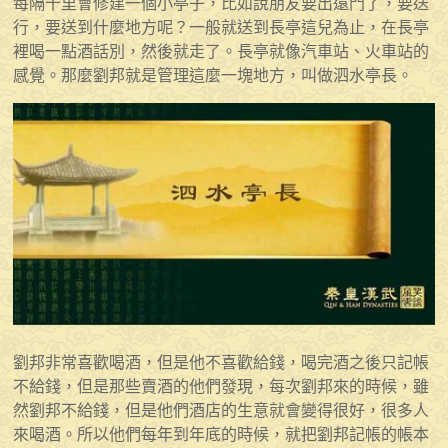
每隔十里會修建一個小亭子，比如說朋友要出遠門了，要送
行，要送到什麼地方呢？一般就送到長亭這兒為止，在長亭
裡喝一點酒話別，然後就走了。長亭就像汽車站、火車站的
感覺。那麼劉邦就是管理這麼一塊地方，叫做泗水亭長。
劉邦非常喜歡喝酒，但是他不喜歡給錢，喝完酒之後只記帳
不給錢，但是那些賣酒的他們發現，每次劉邦來的時候，雖
然劉邦不給錢，但是他們酒店的生意就會變得很好，很多人
來喝酒。所以他們每年到年底的時候，就把劉邦記帳的帳本