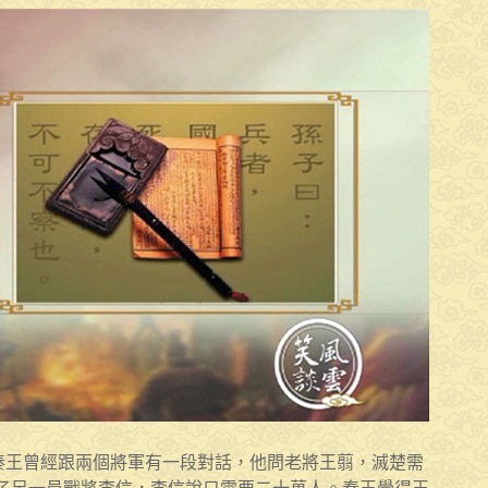
前秦王曾經跟兩個將軍有一段對話，他問老將王翦，滅楚需