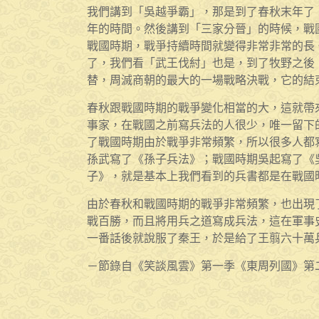
我們講到「吳越爭霸」，那是到了春秋末年了，
年的時間。然後講到「三家分晉」的時候，戰國
戰國時期，戰爭持續時間就變得非常非常的長
了，我們看「武王伐紂」也是，到了牧野之後
替，周滅商朝的最大的一場戰略決戰，它的結
春秋跟戰國時期的戰爭變化相當的大，這就帶
事家，在戰國之前寫兵法的人很少，唯一留下
了戰國時期由於戰爭非常頻繁，所以很多人都
孫武寫了《孫子兵法》；戰國時期吳起寫了《
子》，就是基本上我們看到的兵書都是在戰國
由於春秋和戰國時期的戰爭非常頻繁，也出現
戰百勝，而且將用兵之道寫成兵法，這在軍事
一番話後就說服了秦王，於是給了王翦六十萬
－節錄自《笑談風雲》第一季《東周列國》第