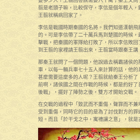
要多少人？王翦回答說需要六十萬；秦王又問
翦是老頭子嘛，比較保守，李信是個年輕人，
王翦就稱病回家了。
李信是戰國時期秦國的名將。我們知道漢朝飛
的。可是李信帶了二十萬兵馬到楚國的時候，
擊戰，把秦國的軍隊給打敗了，所以李信敗回
到王翦的家裡請王翦出來，王翦當時跟秦王講
那秦王就問了一個問題，他說過去稱霸諸侯的
車，以每一輛兵車七十五人來計算的話，他的
甚麼需要這麼多的人呢？王翦就給秦王分析了
前啊，諸侯國之間在作戰的時候，都是約好了
後戰」，擺好了陣勢之後，雙方才開始交戰。
在交戰的過程中「致武而不重傷，聲罪而不兼
受到重傷，同時它的目的是為了討伐對方的罪
短。而且「於干戈之中，寓禮讓之意」，就是