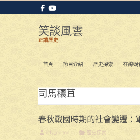
Skip
to
content
笑談風雲
正讀歷史
首頁
節目介紹
歷史探索
在線觀
司馬穰苴
春秋戰國時期的社會變遷：
xtfy_editor
歷史探索