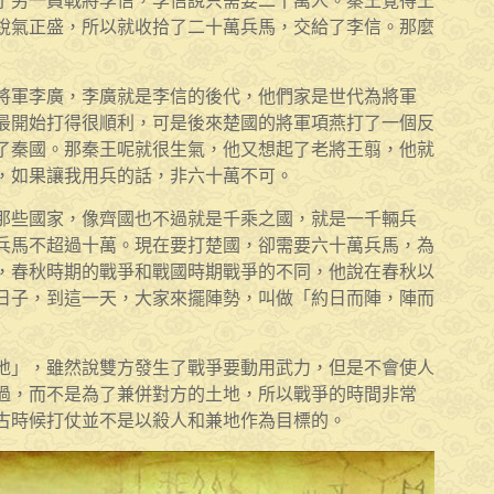
了另一員戰將李信，李信說只需要二十萬人。秦王覺得王
銳氣正盛，所以就收拾了二十萬兵馬，交給了李信。那麼
將軍李廣，李廣就是李信的後代，他們家是世代為將軍
最開始打得很順利，可是後來楚國的將軍項燕打了一個反
了秦國。那秦王呢就很生氣，他又想起了老將王翦，他就
，如果讓我用兵的話，非六十萬不可。
那些國家，像齊國也不過就是千乘之國，就是一千輛兵
兵馬不超過十萬。現在要打楚國，卻需要六十萬兵馬，為
，春秋時期的戰爭和戰國時期戰爭的不同，他說在春秋以
日子，到這一天，大家來擺陣勢，叫做「約日而陣，陣而
地」，雖然說雙方發生了戰爭要動用武力，但是不會使人
過，而不是為了兼併對方的土地，所以戰爭的時間非常
古時候打仗並不是以殺人和兼地作為目標的。