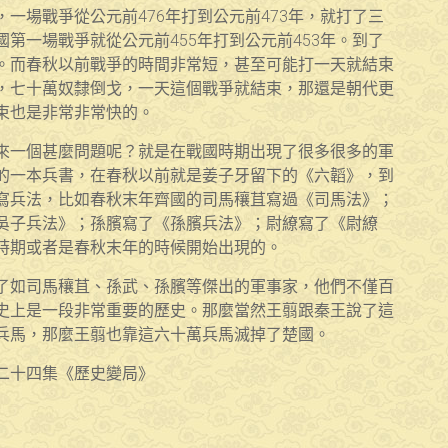
一場戰爭從公元前476年打到公元前473年，就打了三
第一場戰爭就從公元前455年打到公元前453年。到了
。而春秋以前戰爭的時間非常短，甚至可能打一天就結束
，七十萬奴隸倒戈，一天這個戰爭就結束，那還是朝代更
束也是非常非常快的。
來一個甚麼問題呢？就是在戰國時期出現了很多很多的軍
的一本兵書，在春秋以前就是姜子牙留下的《六韜》，到
寫兵法，比如春秋末年齊國的司馬穰苴寫過《司馬法》；
吳子兵法》；孫臏寫了《孫臏兵法》；尉繚寫了《尉繚
時期或者是春秋末年的時候開始出現的。
了如司馬穰苴、孫武、孫臏等傑出的軍事家，他們不僅百
史上是一段非常重要的歷史。那麼當然王翦跟秦王說了這
兵馬，那麼王翦也靠這六十萬兵馬滅掉了楚國。
二十四集《歷史變局》