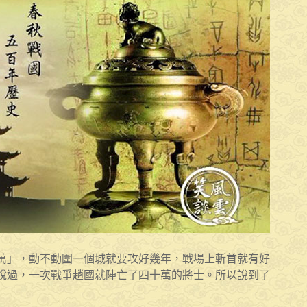
萬」，動不動圍一個城就要攻好幾年，戰場上斬首就有好
說過，一次戰爭趙國就陣亡了四十萬的將士。所以說到了