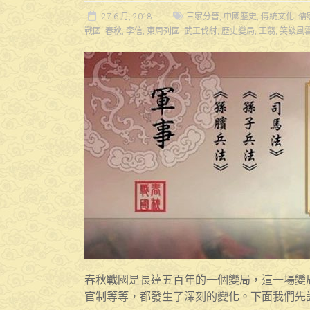
27 6 月, 2018
三家分晉
,
中國歷史
,
傳統文化
,
儒
戰國
,
春秋
,
李信
,
東周列國
,
武王伐紂
,
歷史變局
,
王翦
,
笑談風
春秋戰國是長達五百年的一個變局，這一場變
官制等等，都發生了深刻的變化。下面我們先