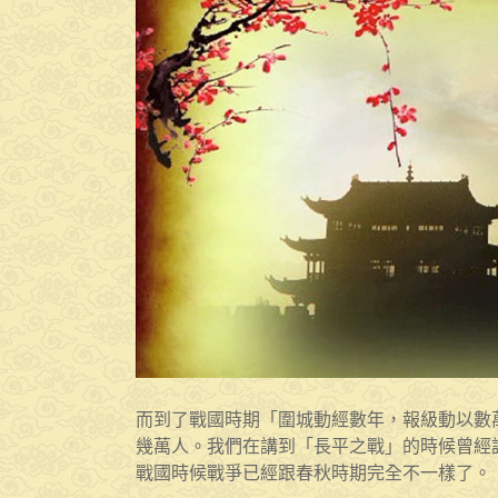
而到了戰國時期「圍城動經數年，報級動以數
幾萬人。我們在講到「長平之戰」的時候曾經
戰國時候戰爭已經跟春秋時期完全不一樣了。