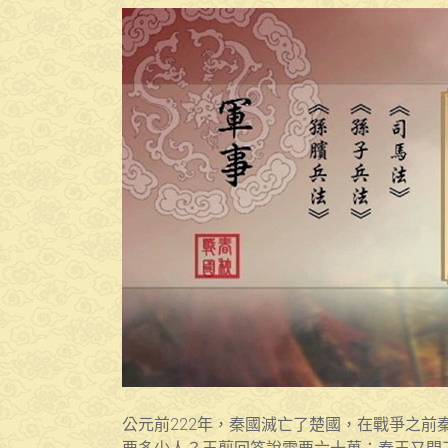
公元前222年，秦國滅亡了楚國，在戰爭之