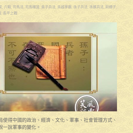
家
,
六韜
,
司馬法
,
司馬穰苴
,
吳子兵法
,
吳越爭霸
,
孫子兵法
,
孫臏兵法
,
尉繚子
,
雲
,
長平之戰
局使得中國的政治、經濟、文化、軍事、社會管理方式、
說一說軍事的變化。