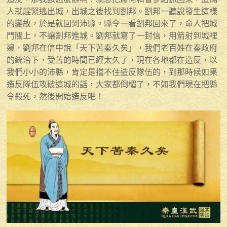
人就趕緊逃出城，出城之後找到劉邦。劉邦一聽說發生這樣
的變故，於是就回到沛縣。縣令一看劉邦回來了，命人把城
門關上，不讓劉邦進城。劉邦就寫了一封信，用箭射到城裡
邊，劉邦在信中說「天下苦秦久矣」，我們老百姓在秦政府
的統治下，受苦的時間已經太久了，現在各地都在造反，以
我們小小的沛縣，肯定是擋不住造反隊伍的，到那時候如果
造反隊伍攻破這城的話，大家都倒楣了，不如我們現在把縣
令殺死，然後開始造反吧！