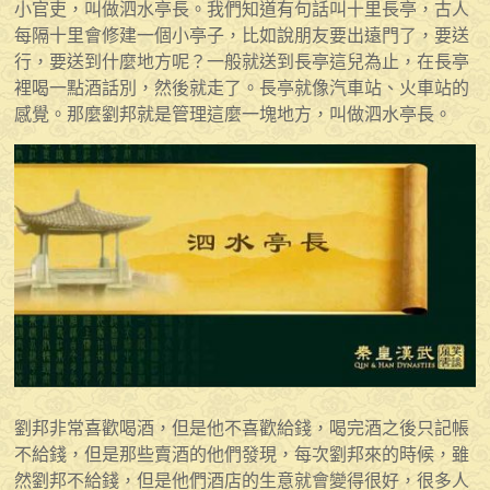
小官吏，叫做泗水亭長。我們知道有句話叫十里長亭，古人
每隔十里會修建一個小亭子，比如說朋友要出遠門了，要送
行，要送到什麼地方呢？一般就送到長亭這兒為止，在長亭
裡喝一點酒話別，然後就走了。長亭就像汽車站、火車站的
感覺。那麼劉邦就是管理這麼一塊地方，叫做泗水亭長。
劉邦非常喜歡喝酒，但是他不喜歡給錢，喝完酒之後只記帳
不給錢，但是那些賣酒的他們發現，每次劉邦來的時候，雖
然劉邦不給錢，但是他們酒店的生意就會變得很好，很多人