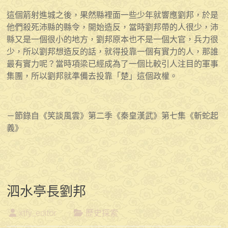
這個箭射進城之後，果然縣裡面一些少年就響應劉邦，於是
他們殺死沛縣的縣令，開始造反，當時劉邦帶的人很少，沛
縣又是一個很小的地方，劉邦原本也不是一個大官，兵力很
少，所以劉邦想造反的話，就得投靠一個有實力的人，那誰
最有實力呢？當時項梁已經成為了一個比較引人注目的軍事
集團，所以劉邦就準備去投靠「楚」這個政權。
－節錄自《笑談風雲》第二季《秦皇漢武》第七集《斬蛇起
義》
泗水亭長劉邦
xtfy_editor
歷史探索