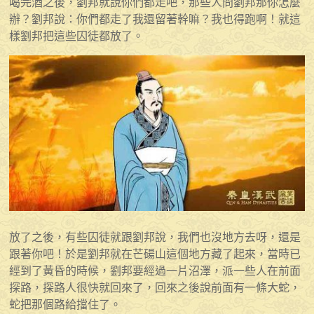
喝完酒之後，劉邦就說你們都走吧，那些人問劉邦那你怎麼
辦？劉邦說：你們都走了我還留著幹嘛？我也得跑啊！就這
樣劉邦把這些囚徒都放了。
放了之後，有些囚徒就跟劉邦說，我們也沒地方去呀，還是
跟著你吧！於是劉邦就在芒碭山這個地方藏了起來，當時已
經到了黃昏的時候，劉邦要經過一片沼澤，派一些人在前面
探路，探路人很快就回來了，回來之後說前面有一條大蛇，
蛇把那個路給擋住了。