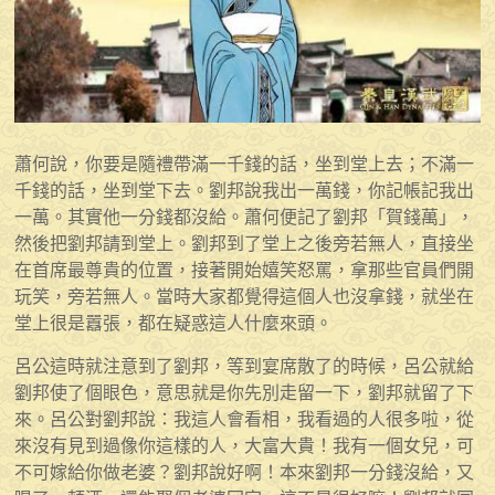
蕭何說，你要是隨禮帶滿一千錢的話，坐到堂上去；不滿一
千錢的話，坐到堂下去。劉邦說我出一萬錢，你記帳記我出
一萬。其實他一分錢都沒給。蕭何便記了劉邦「賀錢萬」，
然後把劉邦請到堂上。劉邦到了堂上之後旁若無人，直接坐
在首席最尊貴的位置，接著開始嬉笑怒罵，拿那些官員們開
玩笑，旁若無人。當時大家都覺得這個人也沒拿錢，就坐在
堂上很是囂張，都在疑惑這人什麼來頭。
呂公這時就注意到了劉邦，等到宴席散了的時候，呂公就給
劉邦使了個眼色，意思就是你先別走留一下，劉邦就留了下
來。呂公對劉邦說：我這人會看相，我看過的人很多啦，從
來沒有見到過像你這樣的人，大富大貴！我有一個女兒，可
不可嫁給你做老婆？劉邦說好啊！本來劉邦一分錢沒給，又