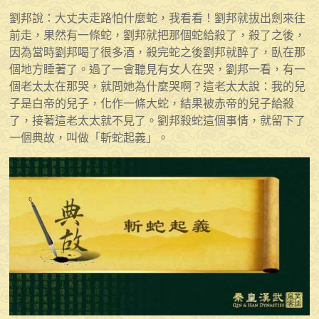
劉邦說：大丈夫走路怕什麼蛇，我看看！劉邦就拔出劍來往
前走，果然有一條蛇，劉邦就把那個蛇給殺了，殺了之後，
因為當時劉邦喝了很多酒，殺完蛇之後劉邦就醉了，臥在那
個地方睡著了。過了一會聽見有女人在哭，劉邦一看，有一
個老太太在那哭，就問她為什麼哭啊？這老太太說：我的兒
子是白帝的兒子，化作一條大蛇，結果被赤帝的兒子給殺
了，接著這老太太就不見了。劉邦殺蛇這個事情，就留下了
一個典故，叫做「斬蛇起義」。