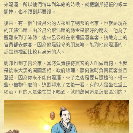
來喝酒。所以他們每年到年底的時候，就把劉邦記帳的帳本
撕掉，也不跟劉邦要錢。
後來，有一個叫做呂公的人來到了劉邦的老家，也就是現在
的江蘇沛縣，由於呂公跟沛縣的縣令是很好的朋友，他為了
避難來到了沛縣。後來呂公就在家裡擺酒宴客，請地方上的
官員都去做客。因為他是縣令的朋友嘛，能到他家喝酒的，
都是縣裡面比較有身分的人。
劉邦也到了呂公家，當時負責接待賓客的人叫做蕭何，也就
是後來大漢的開國丞相、政府總理。蕭何當時負責賓客並且
登記，因為你來不能白喝酒，來了之後是要有隨禮的，帶一
些小禮物什麼的。這劉邦來了之後一看，有的人是坐在堂上
喝酒，有的人是坐在堂下喝酒，就問蕭何這是怎麼區別的？