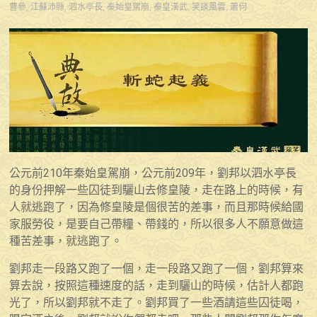
曹參
,
江蘇沛縣
,
泗水亭長
,
秦始皇駕崩
,
秦皇漢武
,
笑談風雲
,
蕭何
公元前210年秦始皇駕崩，公元前209年，劉邦以泗水亭長
的身份押解一些囚徒到驪山去修皇陵，走在路上的時候，有
人就逃跑了，因為修皇陵是個很苦的差事，而且那時候給國
家服勞役，是要自己帶糧、帶錢的，所以很多人不願意做這
種苦差事，就逃跑了。
劉邦走一段路又跑了一個，走一段路又跑了一個，劉邦算來
算去說，按照這種速度的話，走到驪山的時候，估計人都跑
光了，所以劉邦就不走了。劉邦買了一些酒請這些囚徒喝，