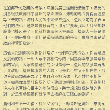
在劉邦斬蛇起義的時候，陳勝吳廣已經開始造反了，造反的
消息很快就傳到了劉邦的家鄉沛縣，沛縣的縣令覺得要這麼
等下去的話，沛縣人民說不定也會造反，造反之前為了表達
他們的決心，通常是會殺官的，那肯定要殺我嘛！縣令想乾
脆我也造反得了，他就找來兩個人來商量，這兩人一個是蕭
何，一個是曹參。蕭何是當時縣政府的秘書；曹參原來是縣
政府裡管監獄的。
這倆人跟劉邦的關係都非常好，他們就跟縣令說，你要是造
反挑頭的話，一般大眾不會相信你的，因為你本來就是秦政
府的官員，大家會懷疑你的；但是你一旦造反的話就是背叛
了秦政府，這是掉腦袋的大罪，可是老百姓又不相信你，那
你等於兩頭都得罪了：秦政府不相信你，老百姓也不相信
你。如果你真要想造反的話，建議你把劉邦叫來，因為劉邦
這人在老百姓心目中的地位很高。縣令想想好像這說的也
對，於是曹參跟蕭何就準備去找躲在芒碭山的劉邦。
蕭何和曹參一走後，縣令又後悔了，縣令想這劉邦回來挑頭
造反，那我該怎麼辦啊？就想把蕭何和曹參給抓回來，這倆