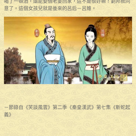
喝了一頓酒，還能娶個老婆回家，這不是很好嘛！劉邦就同
意了。這個女孩兒就是後來的呂后－呂雉。
－節錄自《笑談風雲》第二季《秦皇漢武》第七集《斬蛇起
義》