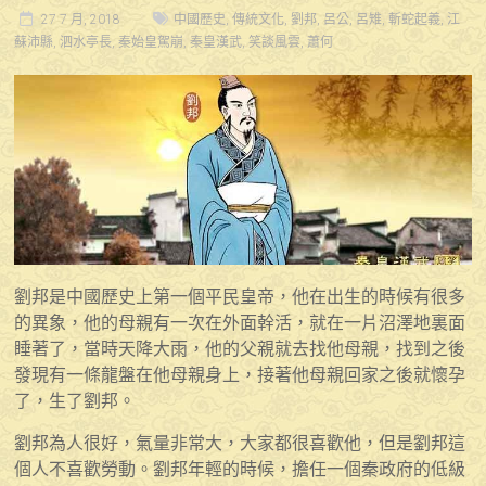
27 7 月, 2018
中國歷史
,
傳統文化
,
劉邦
,
呂公
,
呂雉
,
斬蛇起義
,
江
蘇沛縣
,
泗水亭長
,
秦始皇駕崩
,
秦皇漢武
,
笑談風雲
,
蕭何
劉邦是中國歷史上第一個平民皇帝，他在出生的時候有很多
的異象，他的母親有一次在外面幹活，就在一片沼澤地裏面
睡著了，當時天降大雨，他的父親就去找他母親，找到之後
發現有一條龍盤在他母親身上，接著他母親回家之後就懷孕
了，生了劉邦。
劉邦為人很好，氣量非常大，大家都很喜歡他，但是劉邦這
個人不喜歡勞動。劉邦年輕的時候，擔任一個秦政府的低級