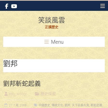
Skip
to
content
笑談風雲
正讀歷史
Menu
劉邦
劉邦斬蛇起義
xtfy_editor
歷史探索
27 7 月, 2018
中國歷史
,
傳統文化
,
劉邦
,
天下苦秦久矣
,
斬蛇起義
,