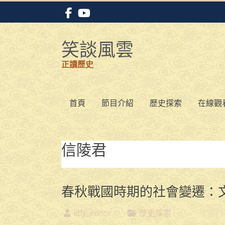
Skip
to
content
笑談風雲
正讀歷史
首頁
節目介紹
歷史探索
在線觀
信陵君
春秋戰國時期的社會變遷：
xtfy_editor
歷史探索