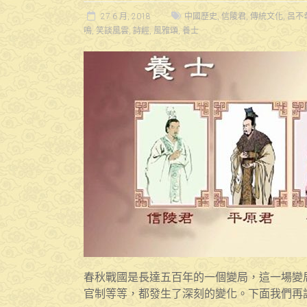
27 6 月, 2018
中國歷史
,
信陵君
,
傳統文化
,
呂不
鳴
,
笑談風雲
,
詩經
,
風雅頌
,
養士
春秋戰國是長達五百年的一個變局，這一場變
官制等等，都發生了深刻的變化。下面我們再