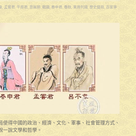
韋
,
孟嘗君
,
平原君
,
思無邪
,
戰國
,
春申君
,
春秋
,
東周列國
,
歷史變局
,
百家爭
局使得中國的政治、經濟、文化、軍事、社會管理方式、
說一說文學和哲學。