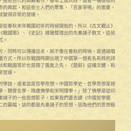
，這些古代的典籍著作，基本上是以詩，或者一種很短的
市的興起，和這些士人們的聚集，「百家爭鳴」的需要，
就變得非常的發達。
是從春秋末年戰國初年的時候開始的，所以《古文觀止》
《戰國策》、《史記》裡邊整理出的先秦諸子散文，這就
式。
可，同時可以傳播出去，就不像在春秋的時候，是通過唱
播方式。所以在戰國時期出現了中國第一個有名有姓的詩
秋和戰國等於也是開了風氣之先，《楚辭》這種文體，和
常發達。
的學說，或者說是哲學思想。中國哲學史、哲學思想是按
學、魏晉玄學、隋唐佛學和宋明理學。」除了佛學是從印
秦諸子的一些思想影子。如果我們要去讀《中國哲學簡
二的篇幅，談的都是先秦諸子的思想，因為他們的思想極