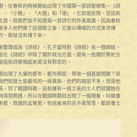
期，在春秋的時候開始出現了中國第一部詩歌總集－《詩
」、「小雅」、「大雅」和「頌」，它就是民間、宮廷和
五首，但我們並不知道每一首詩它的作者是誰，因為春秋
很多人他們做了這個歌之後，它是以傳唱的方式來流傳
的，那就沒有傳下來。
來整理成為《詩經》，孔子當時對《詩經》有一個總結，
是在《詩經》中除了關於政治方面，還有一些關於祭祀方
是這些詩歌唱起來是沒有邪念的。
期出現了大量的都市，都市興起，帶來一個甚麼問題？就
我們知道士是最低的一級貴族，他們的錢並不多，但是他
長，到了戰國時期，這些擁有一技之長的士人們就開始在
夠得到際遇。所以在戰國時期就出現了一個現象，叫做養
申君、齊國的孟嘗君，包括後來的呂不韋等等，都是養士