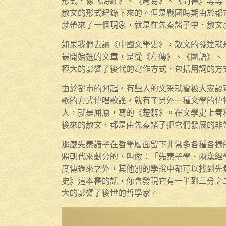
形式，像《詩經》、《周易》、《尚書》等等
散文的形式紀錄下來的。但是戰國時期由於都
就帶來了一個現象，就是在先秦諸子中，散文
如果我們去讀《中國文學史》，散文的發達就
最開始選的文章，是從《左傳》、《國語》、
極大的影響了後代的寫作方式，包括用詞的方
由於都市的興起，有些人的文采就會被大家認
歌的方式傳唱歌謠，就有了另外一種文學的傳
人，就是屈原，寫的《楚辭》。在文學史上春
後來的散文，都是由先秦諸子把它們發展的非
那麼先秦諸子在哲學層面留下非常多各種各樣
照朝代來劃分的，叫做：「先秦子學、兩漢經
度傳過來之外，其他別的學說中都可以找到先
史》這本書的話，你會發現它有一半到三分之
大的影響了後世的哲學家。