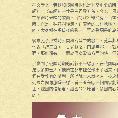
在文學上，春秋和戰國時期也是非常重要的時
經》，《詩經》一共是三百零五首，分為「風
在祭祀時候唱的歌曲。《詩經》雖然有三百零
時期它是一種莊園經濟，在廣楙的農村地區，
的，大家都在唱這樣的歌曲，至於歌詞是誰寫
後來孔子把當時民間和宮廷中的歌曲，蒐集起
他說「詩三百，一言以蔽之，曰思無邪」，就
面，那麼還有一些關於男女愛情方面的詩，但
那麼到了戰國時期的話就不一樣了，在戰國時
是很多的士人，他們在都市裡邊聚集了起來，
們有受教育的權利，所以說士人就擁有一技之
列國之間像旅遊一樣，看一看在哪一個國家能
士，魏國的信陵君、趙國的平原君、楚國的春
的。