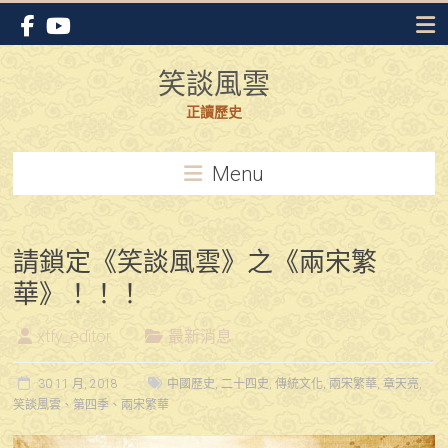
Skip
to
content
笑談風雲
正讀歷史
Menu
請鎖定《笑談風雲》之《兩宋繁
華》！！！
xtfy_editor
最新消息
30 11 月, 2018
中國歷史
,
二十四史
,
傳統文化
,
兩宋繁華
,
章天亮
,
笑談風雲、第四季、兩宋繁華