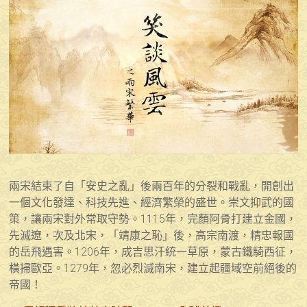
兩宋結束了自「安史之亂」後兩百年的分裂和戰亂，開創出
一個文化發達、科技先進、經濟繁榮的盛世。崇文抑武的國
策，讓兩宋對外常取守勢。1115年，完顏阿骨打建立金國，
先滅遼，次及北宋，「靖康之恥」後，高宗南渡，精忠報國
的岳飛遇害。1206年，成吉思汗統一草原，蒙古鐵騎西征，
橫掃歐亞。1279年，忽必烈滅南宋，建立起疆域空前絕後的
帝國！