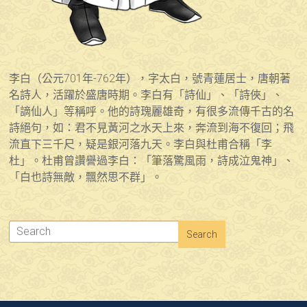
李白（公元701年-762年），字太白，號青蓮居士，唐朝著
名詩人，活躍於盛唐時期。李白有「詩仙」、「詩俠」、
「謫仙人」等稱呼。他的詩瑰麗雄奇，有很多流傳千古的名
詩絕句，如：君不見黃河之水天上來，奔流到海不復回；飛
流直下三千尺，疑是銀河落九天。李白與杜甫合稱「李
杜」。杜甫曾讚譽過李白：「筆落驚風雨，詩成泣鬼神」、
「白也詩無敵，飄然思不群」。