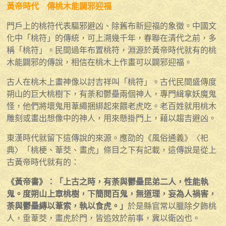
黃帝時代 傳桃木能闢邪迎福
門戶上的桃符代表驅邪避凶、除舊布新迎福的象徵。中國文
化中「桃符」的傳統，可上溯幾千年，春聯在清代之前，多
稱「桃符」。民間過年布置桃符，淵源於黃帝時代就有的桃
木能闢邪的傳說，相信在桃木上作畫可以闢邪迎福。
古人在桃木上畫神像以討吉祥叫「桃符」。古代民間盛傳度
朔山的巨大桃樹下，有荼和鬱壘兩個神人，專門緝拿妖魔鬼
怪，他們將壞鬼用葦繩捆綁起來餵老虎吃。老百姓就用桃木
雕刻或畫出想像中的神人，用來懸掛門上，藉以趨吉避凶。
東漢時代就留下這傳說的來源。應劭的《風俗通義》〈祀
典〉「桃梗、葦茭、畫虎」條目之下有記載，這傳說是從上
古黃帝時代就有的：
《黃帝書》：「上古之時，有荼與鬱壘昆弟二人，性能執
鬼。度朔山上章桃樹，下簡閱百鬼，無道理，妄為人禍害，
荼與鬱壘縳以葦索，執以食虎。」
於是縣官常以臘除夕飾桃
人，垂葦茭，畫虎於門，皆追效於前事，冀以衛凶也。