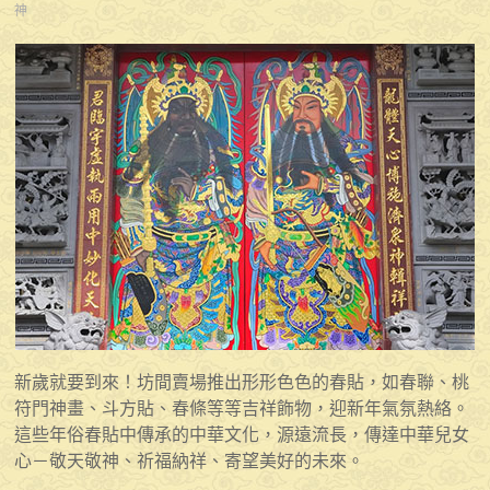
神
新歲就要到來！坊間賣場推出形形色色的春貼，如春聯、桃
符門神畫、斗方貼、春條等等吉祥飾物，迎新年氣氛熱絡。
這些年俗春貼中傳承的中華文化，源遠流長，傳達中華兒女
心－敬天敬神、祈福納祥、寄望美好的未來。