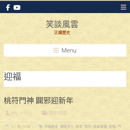
Skip
to
content
笑談風雲
正讀歷史
Menu
迎福
桃符門神 闢邪迎新年
xtfy_editor
歷史探索
6 2 月, 2018
中國歷史
,
傳統文化
,
新年
,
桃符
,
笑談風雲
,
迎福
,
門