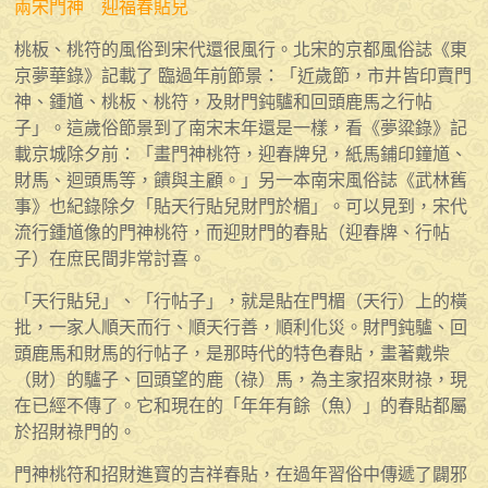
兩宋門神 迎福春貼兒
桃板、桃符的風俗到宋代還很風行。北宋的京都風俗誌《東
京夢華錄》記載了 臨過年前節景：「近歲節，市井皆印賣門
神、鍾馗、桃板、桃符，及財門鈍驢和回頭鹿馬之行帖
子」。這歲俗節景到了南宋末年還是一樣，看《夢粱錄》記
載京城除夕前：「畫門神桃符，迎春牌兒，紙馬鋪印鐘馗、
財馬、迴頭馬等，饋與主顧。」另一本南宋風俗誌《武林舊
事》也紀錄除夕「貼天行貼兒財門於楣」。可以見到，宋代
流行鍾馗像的門神桃符，而迎財門的春貼（迎春牌、行帖
子）在庶民間非常討喜。
「天行貼兒」、「行帖子」，就是貼在門楣（天行）上的橫
批，一家人順天而行、順天行善，順利化災。財門鈍驢、回
頭鹿馬和財馬的行帖子，是那時代的特色春貼，畫著戴柴
（財）的驢子、回頭望的鹿（祿）馬，為主家招來財祿，現
在已經不傳了。它和現在的「年年有餘（魚）」的春貼都屬
於招財祿門的。
門神桃符和招財進寶的吉祥春貼，在過年習俗中傳遞了闢邪