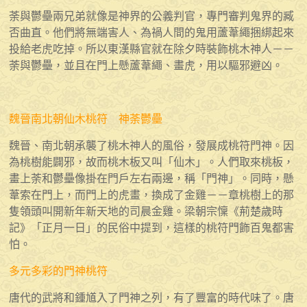
荼與鬱壘兩兄弟就像是神界的公義判官，專門審判鬼界的臧
否曲直。他們將無端害人、為禍人間的鬼用蘆葦繩捆綁起來
投給老虎吃掉。所以東漢縣官就在除夕時裝飾桃木神人－－
荼與鬱壘，並且在門上懸蘆葦繩、畫虎，用以驅邪避凶。
魏晉南北朝仙木桃符 神荼鬱壘
魏晉、南北朝承襲了桃木神人的風俗，發展成桃符門神。因
為桃樹能闢邪，故而桃木板又叫「仙木」。人們取來桃板，
畫上荼和鬱壘像掛在門戶左右兩邊，稱「門神」。同時，懸
葦索在門上，而門上的虎畫，換成了金雞－－章桃樹上的那
隻領頭叫開新年新天地的司晨金雞。梁朝宗懍《荊楚歲時
記》「正月一日」的民俗中提到，這樣的桃符門飾百鬼都害
怕。
多元多彩的門神桃符
唐代的武將和鍾馗入了門神之列，有了豐富的時代味了。唐