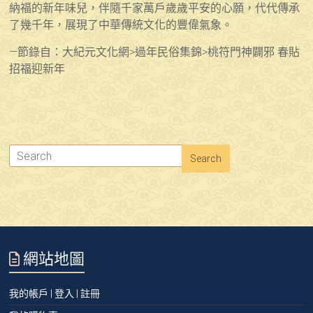
納福的新年味兒，伴隨千家萬戶歲歲平安的心願，代代傳承
了幾千年，展現了中華傳統文化的豐偉氣象。
—節錄自：大紀元文化網>過年民俗集錦>桃符門神闢邪 春貼
招福迎新年
網站地圖
我的帳戶 | 登入 | 註冊