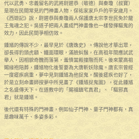
代以武勇、忠義留名的武將尉遲恭（敬德）與秦瓊（叔寶）
是現在民間常見的門神畫人物，保祐家家戶戶的平安歲月。
《西遊記》說，尉遲恭與秦瓊兩人保護唐太宗李世民免於龍
王鬼魂之犯。吳道子把兩人畫成門神畫像也一樣發揮驅鬼的
效力，因此民間爭相仿效。
鍾馗的傳說不少，最早見於《唐逸史》。傳說他才華出眾，
卻長得豹頭虎額、鐵面環眼，滿臉虯鬚，在高祖年間應試武
舉人，因相貌奇醜而落第，羞憤當殿撞階而死。後來蒙高祖
賜緣袍陪葬，鍾馗物化後誓要為大唐斬妖除魔。唐玄宗曾經
一度瘧疾病重，夢中見到鍾馗為他捉鬼，醒後瘧疾也好了，
於是立刻命畫師按夢中所見畫了《鍾馗捉鬼圖》，從此鍾馗
之名盛傳天下。在道教中的「賜福鎮宅真君」、「驅邪真
君」就是鍾馗。
後代還有特殊的門神畫，例如仙子門神、童子門神都有，真
是趣味萬千、多姿多彩。