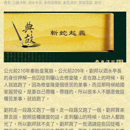
曹參
,
江蘇沛縣
,
泗水亭長
,
秦始皇駕崩
,
秦皇漢武
,
笑談風雲
,
蕭何
公元前210年秦始皇駕崩，公元前209年，劉邦以泗水亭長
的身份押解一些囚徒到驪山去修皇陵，走在路上的時候，有
人就逃跑了，因為修皇陵是個很苦的差事，而且那時候給國
家服勞役，是要自己帶糧、帶錢的，所以很多人不願意做這
種苦差事，就逃跑了。
劉邦走一段路又跑了一個，走一段路又跑了一個，劉邦算來
算去說，按照這種速度的話，走到驪山的時候，估計人都跑
光了，所以劉邦就不走了。劉邦買了一些酒請這些囚徒喝，