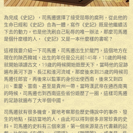
為完成《史記》，司馬遷選擇了接受屈辱的腐刑，從此他的
生命已經和《史記》合為一體，寫作《史記》既是他繼續活
下去的動力，也是他洗刷自己恥辱的唯一辦法，那麼司馬遷
是個什麼樣的人，《史記》又是一本什麼樣的書呢？
這裡我要介紹一下司馬遷，司馬遷出生於龍門，這個地方在
現在的陝西韓城，出生的年份是公元前145年，10歲的時候
就開始頌讀古文，19歲的時候開始遊歷天下，當時他的足跡
遍布黃河下游、長江和淮河流域，那麼後來到25歲的時候司
馬遷任郎官，再後來以監軍的身份出使西南，後來又到四
川、重慶、雲南、甚至是貴州一帶。當時漢武帝在通西南夷
的時候，司馬遷也到西南這些省份遊歷了一圈，這樣司馬遷
的足跡就遍布了大半個中國。
司馬遷就有很多機會，實地考察那些歷史傳說中的事件、發
生的地點，採訪當地的人，由此可以得到很多非常珍貴的史
料。司馬遷的史料有三個來源，第一個來源是古代書籍的記