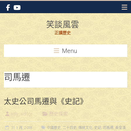
Skip
to
content
笑談風雲
正讀歷史
Menu
司馬遷
太史公司馬遷與《史記》
xtfy_editor
歷史探索
31 1 月, 2018
中國歷史
,
二十四史
,
傳統文化
,
史記
,
司馬遷
,
秦皇漢