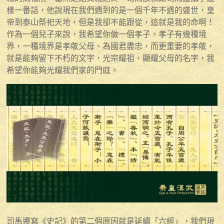
樣一番話，他說現在我們遇到的是一個千年不遇的盛世，皇
帝到泰山祭祀天地，但是我卻不能跟從，這就是我的命啊！
作為一個兒子來說，我希望你做一個孝子。孝子有幾種境
界，一種境界是孝敬父母、為國君盡忠，而更重要的孝敬，
就是能夠留下不朽的文字，光宗耀祖，顯耀父母的名字，我
希望你能夠光耀我們家的門庭。
司馬遷寫《史記》的第二個原因就是延續「六經」，我們現