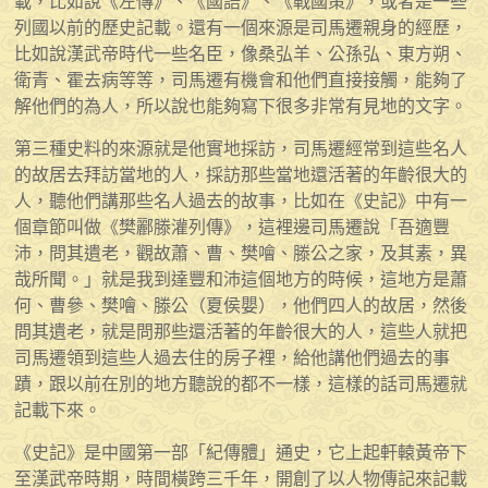
載，比如說《左傳》、《國語》、《戰國策》，或者是一些
列國以前的歷史記載。還有一個來源是司馬遷親身的經歷，
比如說漢武帝時代一些名臣，像桑弘羊、公孫弘、東方朔、
衛青、霍去病等等，司馬遷有機會和他們直接接觸，能夠了
解他們的為人，所以說也能夠寫下很多非常有見地的文字。
第三種史料的來源就是他實地採訪，司馬遷經常到這些名人
的故居去拜訪當地的人，採訪那些當地還活著的年齡很大的
人，聽他們講那些名人過去的故事，比如在《史記》中有一
個章節叫做《樊酈滕灌列傳》，這裡邊司馬遷說「吾適豐
沛，問其遺老，觀故蕭、曹、樊噲、滕公之家，及其素，異
哉所聞。」就是我到達豐和沛這個地方的時候，這地方是蕭
何、曹參、樊噲、滕公（夏侯嬰），他們四人的故居，然後
問其遺老，就是問那些還活著的年齡很大的人，這些人就把
司馬遷領到這些人過去住的房子裡，給他講他們過去的事
蹟，跟以前在別的地方聽說的都不一樣，這樣的話司馬遷就
記載下來。
《史記》是中國第一部「紀傳體」通史，它上起軒轅黃帝下
至漢武帝時期，時間橫跨三千年，開創了以人物傳記來記載