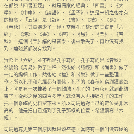
在都說「四書五經」，就是儒家的經典：「四書」：《大
學》、《中庸》、《論語》、《孟子》，這是宋朝之後才有
的概念。「五經」是《詩》、《書》、《禮》、《易》、
《春秋》。其實還少了一經，當時孔子整理的其實是「六
經」：《詩》、《書》、《禮》、《易》、《樂》、《春
秋》，這個《樂》講的是音樂，後來散失了，再也沒有找
到，連殘篇都沒有找到。
實際上「六經」並不都是孔子寫的，孔子寫的是《春秋》，
然後給《周易》做了注釋，然後給《詩經》和《尚書》做了
一定的編輯工作，然後給《禮》和《樂》做了一些整理工
作，所以孔子和六經都有關係。孔子的《春秋》寫到獲麟為
止，就是有一次捕獲了一個麒麟，孔子的《春秋》就到此結
束了，從那之後的四百多年，就沒有人再接續孔子的工作，
把一個系統的史料留下來。所以司馬遷對自己的定位是非常
高的，他是把自己擺到了孔子那樣的位置，希望續寫「六
經」。
司馬遷寫史第三個原因就是頌盛德，當時有一個叫做壺遂的