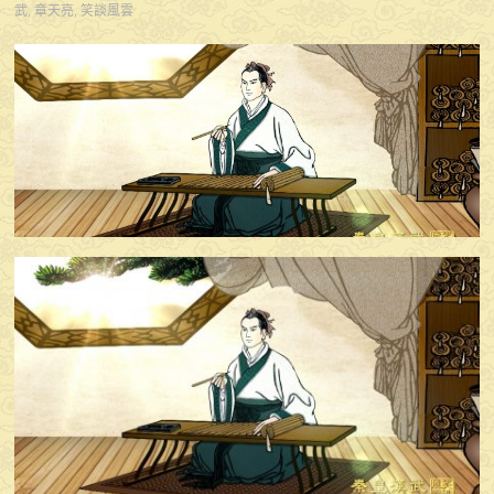
武
,
章天亮
,
笑談風雲