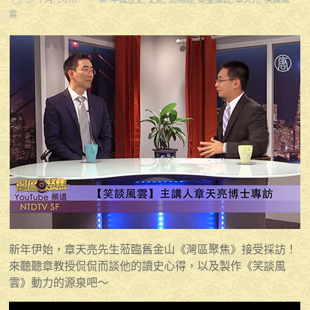
雲
新年伊始，章天亮先生蒞臨舊金山《灣區聚焦》接受採訪！
來聽聽章教授侃侃而談他的讀史心得，以及製作《笑談風
雲》動力的源泉吧～