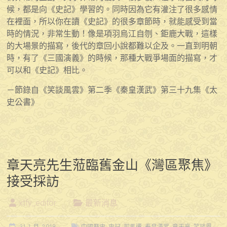
候，都是向《史記》學習的。同時因為它有灌注了很多感情
在裡面，所以你在讀《史記》的很多章節時，就能感受到當
時的情況，非常生動！像是項羽烏江自刎、鉅鹿大戰，這樣
的大場景的描寫，後代的章回小說都難以企及。一直到明朝
時，有了《三國演義》的時候，那種大戰爭場面的描寫，才
可以和《史記》相比。
－節錄自《笑談風雲》第二季《秦皇漢武》第三十九集《太
史公書》
章天亮先生蒞臨舊金山《灣區聚焦》
接受採訪
xtfy_editor
最新消息
31 1 月, 2018
中國歷史
,
史記
,
司馬遷
,
秦皇漢武
,
章天亮
,
笑談風