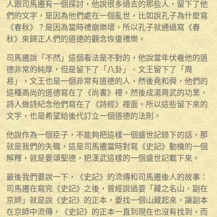
人跟司馬遷有一個探討，他說很多過去的那些人，留下了他
們的文字，是因為他們處在一個亂世，比如說孔子為什麼寫
《春秋》？是因為當時禮崩樂壞，所以孔子就通過寫《春
秋》來歸正人們的道德的觀念恢復禮樂。
司馬遷說「不然」這個看法是不對的，他說當年伏羲他的道
德非常的純厚，但是留下了「八卦」、文王留下了「周
易」，文王也是一個非常有道德的人，然後堯和舜，他們的
這種高尚的道德寫在了《尚書》裡，然後成湯周武的功業，
詩人做詩紀念他們寫在了《詩經》裡面。所以這些留下來的
文字，也是希望給後代訂立一個道德的法則。
他說作為一個臣子，不能夠把這樣一個盛世記錄下的話，那
就是我們的失職，這是司馬遷當時對寫《史記》動機的一個
解釋，就是要頌聖德，把漢武這樣的一個盛世記載下來。
最後我們要說一下，《史記》的流傳和司馬遷後人的故事：
司馬遷在寫完《史記》之後，曾經說過要「藏之名山，副在
京師」就是說《史記》的正本，要找一個山藏起來，讓副本
在京師中流傳，《史記》的正本一直到現在也沒有找到，而