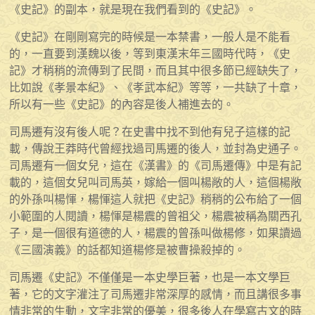
《史記》的副本，就是現在我們看到的《史記》。
《史記》在剛剛寫完的時候是一本禁書，一般人是不能看
的，一直要到漢魏以後，等到東漢末年三國時代時，《史
記》才稍稍的流傳到了民間，而且其中很多節已經缺失了，
比如說《孝景本紀》、《孝武本紀》等等，一共缺了十章，
所以有一些《史記》的內容是後人補進去的。
司馬遷有沒有後人呢？在史書中找不到他有兒子這樣的記
載，傳說王莽時代曾經找過司馬遷的後人，並封為史通子。
司馬遷有一個女兒，這在《漢書》的《司馬遷傳》中是有記
載的，這個女兒叫司馬英，嫁給一個叫楊敞的人，這個楊敞
的外孫叫楊惲，楊惲這人就把《史記》稍稍的公布給了一個
小範圍的人閱讀，楊惲是楊震的曾祖父，楊震被稱為關西孔
子，是一個很有道德的人，楊震的曾孫叫做楊修，如果讀過
《三國演義》的話都知道楊修是被曹操殺掉的。
司馬遷《史記》不僅僅是一本史學巨著，也是一本文學巨
著，它的文字灌注了司馬遷非常深厚的感情，而且講很多事
情非常的生動，文字非常的優美，很多後人在學寫古文的時