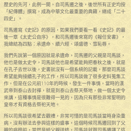
歷史的先河，此例一開，自司馬遷之後，後世所有正史均按
「紀傳體」撰寫，成為中華文化最重要的典籍，總成「二十
四史」。
司馬遷寫《史記》的原因，如果我們要看一看《史記》的最
後一章《太史公自序》，和司馬遷後來寫的《報任安書》，
我總結為四點：承遺命、續六經、頌盛德、雪恥辱。
我們先說第一個原因就是承遺命，司馬遷的父親是司馬談，
他也是做太史令，司馬談他也是希望能夠把春秋之後，就是
在孔子去世以後，史書就沒有一個系統的記載，那麼司馬談
希望能夠接續孔子的工作，所以司馬談做了很多史料蒐集工
作，但是在公元前110年的時候，發生一件事情，當時的漢
武帝到泰山去封禪，就是到泰山去祭天祭地，做一個太史令
來講，這種事情是很難得一見的，因為只有那些非常聖明的
皇帝才有資格去祭祀天地。
所以司馬談很希望去觀禮，非常可惜的是司馬談當時身染重
病，沒有辦法去參與這樣的盛事，這個時候司馬遷回到了父
親的病榻前，當然是給父親送終，司馬談就跟司馬遷講了這