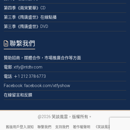
第四季《兩宋繁華》CD
第三季《隋唐盛世》在線點播
第三季《隋唐盛世》DVD
聯繫我們
贊助招商，媒體合作，市場推廣合作等方面
電郵:
xtfy@ntdtv.com
電話:
＋1 212 378 6773
Facebook: facebook.com/xtfyshow
在線留言和反饋
@2026 笑談風雲，版權所有。
舊版用戶登入須知
聯繫我們
支持我們
著作權聲明
《笑談風雲》隱私權