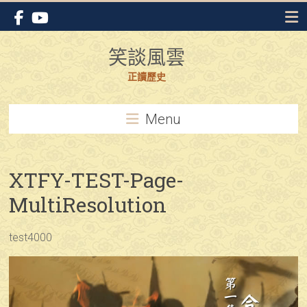
Skip
to
content
笑談風雲
正讀歷史
Menu
XTFY-TEST-Page-
MultiResolution
test4000