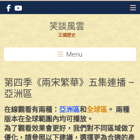
Skip
to
content
笑談風雲
正讀歷史
Menu
第四季《兩宋繁華》五集連播 –
亞洲區
在線觀看有兩種：
亞洲區
和
全球區
。 兩種
版本在全球範圍內均可播放。
為了觀看效果會更好，我們對不同區域做了
優化，請參照以下建議，選擇更為合適的產