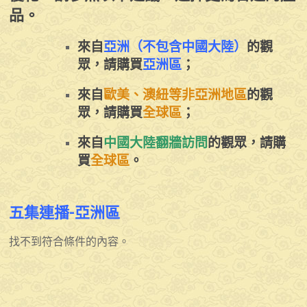
品。
來自
亞洲（不包含中國大陸）
的觀
眾，請購買
亞洲區
；
來自
歐美、澳紐等非亞洲地區
的觀
眾，請購買
全球區
；
來自
中國大陸翻牆訪問
的觀眾，請購
買
全球區
。
五集連播-亞洲區
找不到符合條件的內容。