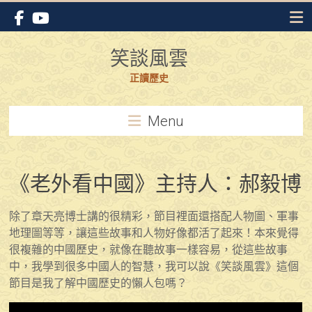
Skip
to
content
笑談風雲
正讀歷史
Menu
《老外看中國》主持人：郝毅博
除了章天亮博士講的很精彩，節目裡面還搭配人物圖、軍事
地理圖等等，讓這些故事和人物好像都活了起來！本來覺得
很複雜的中國歷史，就像在聽故事一樣容易，從這些故事
中，我學到很多中國人的智慧，我可以說《笑談風雲》這個
節目是我了解中國歷史的懶人包嗎？