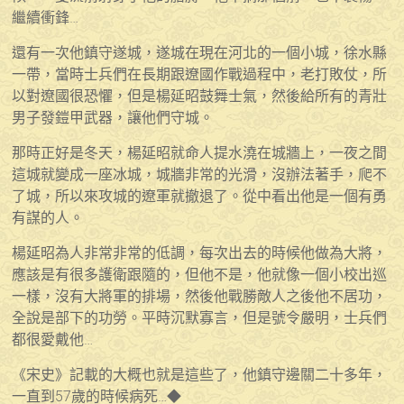
繼續衝鋒…
還有一次他鎮守遂城，遂城在現在河北的一個小城，徐水縣
一帶，當時士兵們在長期跟遼國作戰過程中，老打敗仗，所
以對遼國很恐懼，但是楊延昭鼓舞士氣，然後給所有的青壯
男子發鎧甲武器，讓他們守城。
那時正好是冬天，楊延昭就命人提水澆在城牆上，一夜之間
這城就變成一座冰城，城牆非常的光滑，沒辦法著手，爬不
了城，所以來攻城的遼軍就撤退了。從中看出他是一個有勇
有謀的人。
楊延昭為人非常非常的低調，每次出去的時候他做為大將，
應該是有很多護衛跟隨的，但他不是，他就像一個小校出巡
一樣，沒有大將軍的排場，然後他戰勝敵人之後他不居功，
全說是部下的功勞。平時沉默寡言，但是號令嚴明，士兵們
都很愛戴他…
《宋史》記載的大概也就是這些了，他鎮守邊關二十多年，
一直到57歲的時候病死…
◆