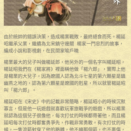
由於統帥的錯誤決策，造成楊業戰敗，最終絕食而死。楊延
昭繼承父業，繼續為北宋鎮守邊關…楊家一門忠烈的故事，
編成小說和影視劇，在民間家喻戶曉…
楊業最大的兒子叫做楊延郎，他另外的一個名字叫楊延昭，
楊延昭我們在《楊家將》裡面稱他做「楊六郎」，實際上他
是楊業的大兒子，因為遼國人認為北斗七星的第六顆星是鎮
幽燕之地的，認為第六顆星是遼國的剋星，所以就管楊延昭
叫「楊六郎」。
楊延昭在《宋史》中的記載非常簡略，楊延昭小的時候沉默
寡言，但是他一玩遊戲就喜歡玩軍旅戰爭的遊戲，所以楊業
就認為這個兒子很像他，每次打仗的時候都帶著他，而且楊
延昭每次打仗時都奮勇爭先，作戰非常勇敢。有次打仗的時
候，一隻流箭射穿了他的胳膊，他不摘那個箭，也不裹傷，